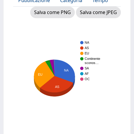
Pubblicazione
Categoria
Tempo
Salva come PNG
Salva come JPEG
NA
AS
EU
Continente
sconos…
SA
NA
AF
EU
OC
AS