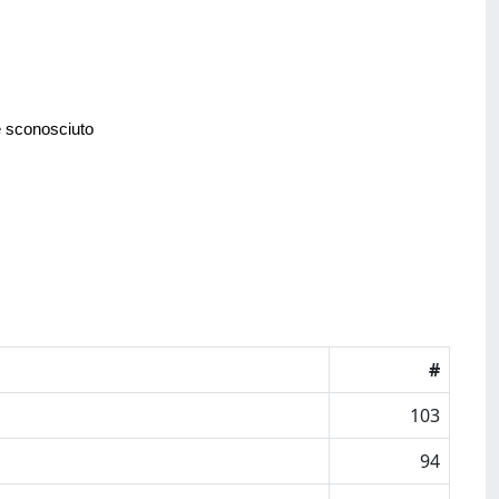
e sconosciuto
#
103
94