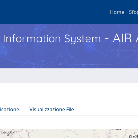
Home
Sfo
- AIR
h Information System
icazione
Visualizzazione File