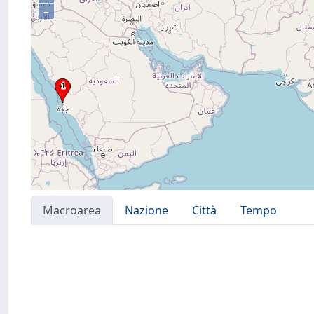
–
Macroarea
Nazione
Città
Tempo