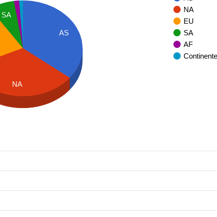
NA
SA
EU
SA
AS
AF
Continent
NA