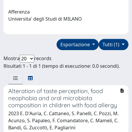
Afferenza
Universita' degli Studi di MILANO
Esportazione
Tutti (1)
Mostra
records
Risultati 1 - 1 di 1 (tempo di esecuzione: 0.0 secondi).
Alteration of taste perception, food
neophobia and oral microbiota
composition in children with food allergy
2023 E. D'Auria, C. Cattaneo, S. Panelli, C. Pozzi, M.
Acunzo, S. Papaleo, F. Comandatore, C. Mameli, C.
Bandi, G. Zuccotti, E. Pagliarini