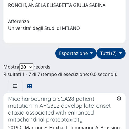
RONCHI, ANGELA ELISABETTA GIULIA SABINA
Afferenza
Universita' degli Studi di MILANO
Esportazione
Tutti (7)
Mostra
records
Risultati 1 - 7 di 7 (tempo di esecuzione: 0.0 secondi).
Mice harbouring a SCA28 patient
mutation in AFG3L2 develop late-onset
ataxia associated with enhanced
mitochondrial proteotoxicity
2019 C. Mancini, E. Hoxha, L. Iommarini, A. Brussino,