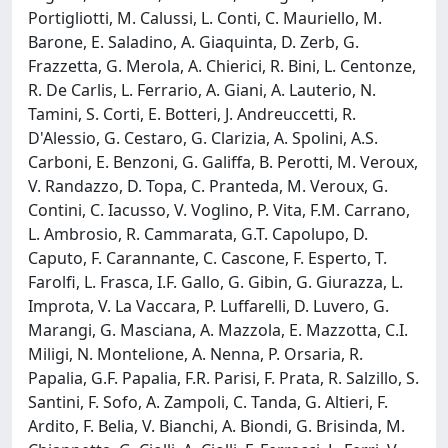
Portigliotti, M. Calussi, L. Conti, C. Mauriello, M.
Barone, E. Saladino, A. Giaquinta, D. Zerb, G.
Frazzetta, G. Merola, A. Chierici, R. Bini, L. Centonze,
R. De Carlis, L. Ferrario, A. Giani, A. Lauterio, N.
Tamini, S. Corti, E. Botteri, J. Andreuccetti, R.
D'Alessio, G. Cestaro, G. Clarizia, A. Spolini, A.S.
Carboni, E. Benzoni, G. Galiffa, B. Perotti, M. Veroux,
V. Randazzo, D. Topa, C. Pranteda, M. Veroux, G.
Contini, C. Iacusso, V. Voglino, P. Vita, F.M. Carrano,
L. Ambrosio, R. Cammarata, G.T. Capolupo, D.
Caputo, F. Carannante, C. Cascone, F. Esperto, T.
Farolfi, L. Frasca, I.F. Gallo, G. Gibin, G. Giurazza, L.
Improta, V. La Vaccara, P. Luffarelli, D. Luvero, G.
Marangi, G. Masciana, A. Mazzola, E. Mazzotta, C.I.
Miligi, N. Montelione, A. Nenna, P. Orsaria, R.
Papalia, G.F. Papalia, F.R. Parisi, F. Prata, R. Salzillo, S.
Santini, F. Sofo, A. Zampoli, C. Tanda, G. Altieri, F.
Ardito, F. Belia, V. Bianchi, A. Biondi, G. Brisinda, M.