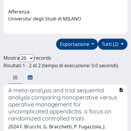
Afferenza
Universita' degli Studi di MILANO
Esportazione
Tutti (2)
Mostra
records
Risultati 1 - 2 di 2 (tempo di esecuzione: 0.0 secondi).
A meta-analysis and trial sequential
analysis comparing nonoperative versus
operative management for
uncomplicated appendicitis: a focus on
randomized controlled trials
2024 F. Brucchi, G. Bracchetti, P. Fugazzola, J.