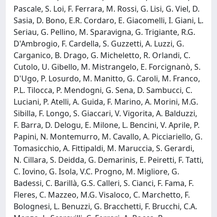
Pascale, S. Loi, F. Ferrara, M. Rossi, G. Lisi, G. Viel, D.
Sasia, D. Bono, E.R. Cordaro, E. Giacomelli, I. Giani, L.
Seriau, G. Pellino, M. Sparavigna, G. Trigiante, R.G.
D'Ambrogio, F. Cardella, S. Guzzetti, A. Luzzi, G.
Carganico, B. Drago, G. Micheletto, R. Orlandi, C.
Cutolo, U. Gibello, M. Mistrangelo, E. Forcignanò, S.
D'Ugo, P. Losurdo, M. Manitto, G. Caroli, M. Franco,
P.L. Tilocca, P. Mendogni, G. Sena, D. Sambucci, C.
Luciani, P. Atelli, A. Guida, F. Marino, A. Morini, M.G.
Sibilla, F. Longo, S. Giaccari, V. Vigorita, A. Balduzzi,
F. Barra, D. Delogu, E. Milone, L. Bencini, V. Aprile, P.
Papini, N. Montemurro, M. Cavallo, A. Picciariello, G.
Tomasicchio, A. Fittipaldi, M. Maruccia, S. Gerardi,
N. Cillara, S. Deidda, G. Demarinis, E. Peiretti, F. Tatti,
C. Iovino, G. Isola, V.C. Progno, M. Migliore, G.
Badessi, C. Barillà, G.S. Calleri, S. Cianci, F. Fama, F.
Fleres, C. Mazzeo, M.G. Visaloco, C. Marchetto, F.
Bolognesi, L. Benuzzi, G. Bracchetti, F. Brucchi, C.A.