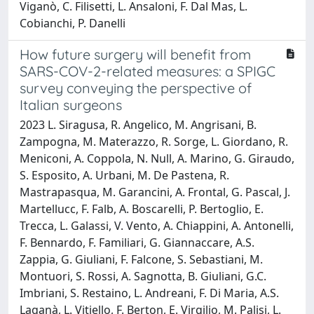
Viganò, C. Filisetti, L. Ansaloni, F. Dal Mas, L.
Cobianchi, P. Danelli
How future surgery will benefit from
SARS-COV-2-related measures: a SPIGC
survey conveying the perspective of
Italian surgeons
2023 L. Siragusa, R. Angelico, M. Angrisani, B.
Zampogna, M. Materazzo, R. Sorge, L. Giordano, R.
Meniconi, A. Coppola, N. Null, A. Marino, G. Giraudo,
S. Esposito, A. Urbani, M. De Pastena, R.
Mastrapasqua, M. Garancini, A. Frontal, G. Pascal, J.
Martellucc, F. Falb, A. Boscarelli, P. Bertoglio, E.
Trecca, L. Galassi, V. Vento, A. Chiappini, A. Antonelli,
F. Bennardo, F. Familiari, G. Giannaccare, A.S.
Zappia, G. Giuliani, F. Falcone, S. Sebastiani, M.
Montuori, S. Rossi, A. Sagnotta, B. Giuliani, G.C.
Imbriani, S. Restaino, L. Andreani, F. Di Maria, A.S.
Laganà, L. Vitiello, F. Berton, E. Virgilio, M. Palisi, L.