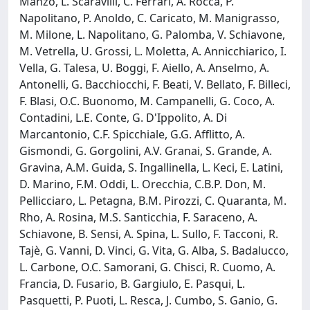
Manzo, L. Scaravilli, C. Ferrari, A. Rocca, P.
Napolitano, P. Anoldo, C. Caricato, M. Manigrasso,
M. Milone, L. Napolitano, G. Palomba, V. Schiavone,
M. Vetrella, U. Grossi, L. Moletta, A. Annicchiarico, I.
Vella, G. Talesa, U. Boggi, F. Aiello, A. Anselmo, A.
Antonelli, G. Bacchiocchi, F. Beati, V. Bellato, F. Billeci,
F. Blasi, O.C. Buonomo, M. Campanelli, G. Coco, A.
Contadini, L.E. Conte, G. D'Ippolito, A. Di
Marcantonio, C.F. Spicchiale, G.G. Afflitto, A.
Gismondi, G. Gorgolini, A.V. Granai, S. Grande, A.
Gravina, A.M. Guida, S. Ingallinella, L. Keci, E. Latini,
D. Marino, F.M. Oddi, L. Orecchia, C.B.P. Don, M.
Pellicciaro, L. Petagna, B.M. Pirozzi, C. Quaranta, M.
Rho, A. Rosina, M.S. Santicchia, F. Saraceno, A.
Schiavone, B. Sensi, A. Spina, L. Sullo, F. Tacconi, R.
Tajè, G. Vanni, D. Vinci, G. Vita, G. Alba, S. Badalucco,
L. Carbone, O.C. Samorani, G. Chisci, R. Cuomo, A.
Francia, D. Fusario, B. Gargiulo, E. Pasqui, L.
Pasquetti, P. Puoti, L. Resca, J. Cumbo, S. Ganio, G.