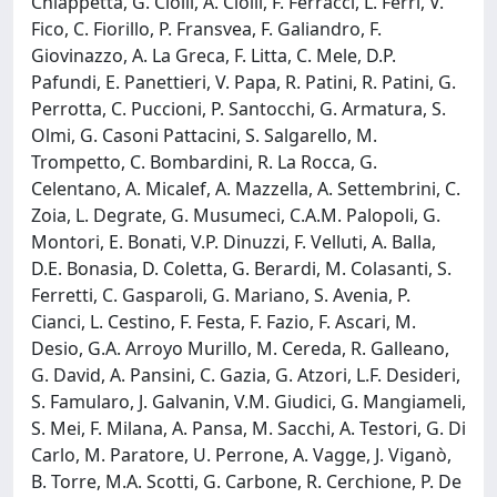
Chiappetta, G. Ciolli, A. Ciolli, F. Ferracci, L. Ferri, V.
Fico, C. Fiorillo, P. Fransvea, F. Galiandro, F.
Giovinazzo, A. La Greca, F. Litta, C. Mele, D.P.
Pafundi, E. Panettieri, V. Papa, R. Patini, R. Patini, G.
Perrotta, C. Puccioni, P. Santocchi, G. Armatura, S.
Olmi, G. Casoni Pattacini, S. Salgarello, M.
Trompetto, C. Bombardini, R. La Rocca, G.
Celentano, A. Micalef, A. Mazzella, A. Settembrini, C.
Zoia, L. Degrate, G. Musumeci, C.A.M. Palopoli, G.
Montori, E. Bonati, V.P. Dinuzzi, F. Velluti, A. Balla,
D.E. Bonasia, D. Coletta, G. Berardi, M. Colasanti, S.
Ferretti, C. Gasparoli, G. Mariano, S. Avenia, P.
Cianci, L. Cestino, F. Festa, F. Fazio, F. Ascari, M.
Desio, G.A. Arroyo Murillo, M. Cereda, R. Galleano,
G. David, A. Pansini, C. Gazia, G. Atzori, L.F. Desideri,
S. Famularo, J. Galvanin, V.M. Giudici, G. Mangiameli,
S. Mei, F. Milana, A. Pansa, M. Sacchi, A. Testori, G. Di
Carlo, M. Paratore, U. Perrone, A. Vagge, J. Viganò,
B. Torre, M.A. Scotti, G. Carbone, R. Cerchione, P. De