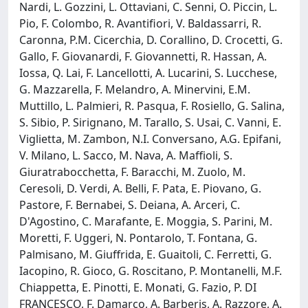
Nardi, L. Gozzini, L. Ottaviani, C. Senni, O. Piccin, L.
Pio, F. Colombo, R. Avantifiori, V. Baldassarri, R.
Caronna, P.M. Cicerchia, D. Corallino, D. Crocetti, G.
Gallo, F. Giovanardi, F. Giovannetti, R. Hassan, A.
Iossa, Q. Lai, F. Lancellotti, A. Lucarini, S. Lucchese,
G. Mazzarella, F. Melandro, A. Minervini, E.M.
Muttillo, L. Palmieri, R. Pasqua, F. Rosiello, G. Salina,
S. Sibio, P. Sirignano, M. Tarallo, S. Usai, C. Vanni, E.
Viglietta, M. Zambon, N.I. Conversano, A.G. Epifani,
V. Milano, L. Sacco, M. Nava, A. Maffioli, S.
Giuratrabocchetta, F. Baracchi, M. Zuolo, M.
Ceresoli, D. Verdi, A. Belli, F. Pata, E. Piovano, G.
Pastore, F. Bernabei, S. Deiana, A. Arceri, C.
D'Agostino, C. Marafante, E. Moggia, S. Parini, M.
Moretti, F. Uggeri, N. Pontarolo, T. Fontana, G.
Palmisano, M. Giuffrida, E. Guaitoli, C. Ferretti, G.
Iacopino, R. Gioco, G. Roscitano, P. Montanelli, M.F.
Chiappetta, E. Pinotti, E. Monati, G. Fazio, P. DI
FRANCESCO, F. Damarco, A. Barberis, A. Razzore, A.