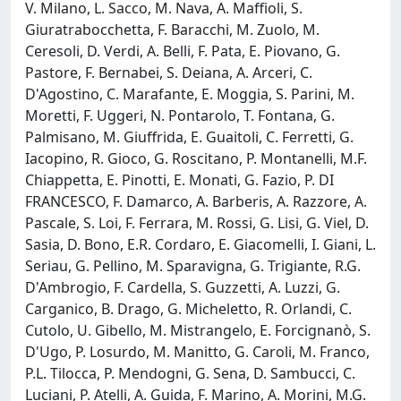
V. Milano, L. Sacco, M. Nava, A. Maffioli, S.
Giuratrabocchetta, F. Baracchi, M. Zuolo, M.
Ceresoli, D. Verdi, A. Belli, F. Pata, E. Piovano, G.
Pastore, F. Bernabei, S. Deiana, A. Arceri, C.
D'Agostino, C. Marafante, E. Moggia, S. Parini, M.
Moretti, F. Uggeri, N. Pontarolo, T. Fontana, G.
Palmisano, M. Giuffrida, E. Guaitoli, C. Ferretti, G.
Iacopino, R. Gioco, G. Roscitano, P. Montanelli, M.F.
Chiappetta, E. Pinotti, E. Monati, G. Fazio, P. DI
FRANCESCO, F. Damarco, A. Barberis, A. Razzore, A.
Pascale, S. Loi, F. Ferrara, M. Rossi, G. Lisi, G. Viel, D.
Sasia, D. Bono, E.R. Cordaro, E. Giacomelli, I. Giani, L.
Seriau, G. Pellino, M. Sparavigna, G. Trigiante, R.G.
D'Ambrogio, F. Cardella, S. Guzzetti, A. Luzzi, G.
Carganico, B. Drago, G. Micheletto, R. Orlandi, C.
Cutolo, U. Gibello, M. Mistrangelo, E. Forcignanò, S.
D'Ugo, P. Losurdo, M. Manitto, G. Caroli, M. Franco,
P.L. Tilocca, P. Mendogni, G. Sena, D. Sambucci, C.
Luciani, P. Atelli, A. Guida, F. Marino, A. Morini, M.G.