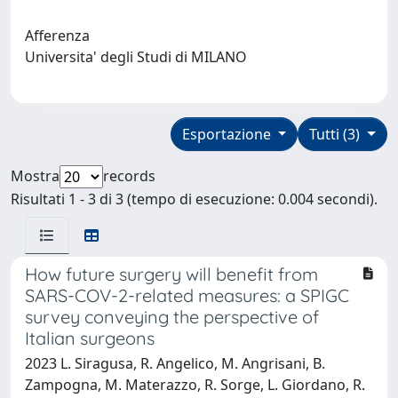
Afferenza
Universita' degli Studi di MILANO
Esportazione
Tutti (3)
Mostra
records
Risultati 1 - 3 di 3 (tempo di esecuzione: 0.004 secondi).
How future surgery will benefit from
SARS-COV-2-related measures: a SPIGC
survey conveying the perspective of
Italian surgeons
2023 L. Siragusa, R. Angelico, M. Angrisani, B.
Zampogna, M. Materazzo, R. Sorge, L. Giordano, R.