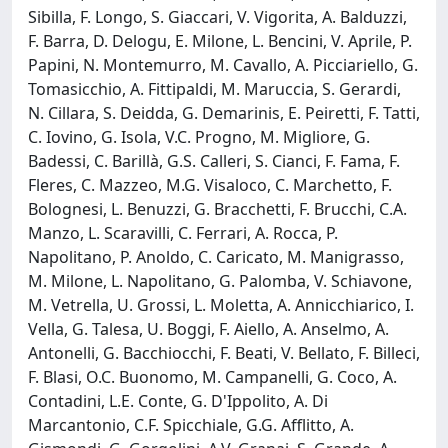
Sibilla, F. Longo, S. Giaccari, V. Vigorita, A. Balduzzi,
F. Barra, D. Delogu, E. Milone, L. Bencini, V. Aprile, P.
Papini, N. Montemurro, M. Cavallo, A. Picciariello, G.
Tomasicchio, A. Fittipaldi, M. Maruccia, S. Gerardi,
N. Cillara, S. Deidda, G. Demarinis, E. Peiretti, F. Tatti,
C. Iovino, G. Isola, V.C. Progno, M. Migliore, G.
Badessi, C. Barillà, G.S. Calleri, S. Cianci, F. Fama, F.
Fleres, C. Mazzeo, M.G. Visaloco, C. Marchetto, F.
Bolognesi, L. Benuzzi, G. Bracchetti, F. Brucchi, C.A.
Manzo, L. Scaravilli, C. Ferrari, A. Rocca, P.
Napolitano, P. Anoldo, C. Caricato, M. Manigrasso,
M. Milone, L. Napolitano, G. Palomba, V. Schiavone,
M. Vetrella, U. Grossi, L. Moletta, A. Annicchiarico, I.
Vella, G. Talesa, U. Boggi, F. Aiello, A. Anselmo, A.
Antonelli, G. Bacchiocchi, F. Beati, V. Bellato, F. Billeci,
F. Blasi, O.C. Buonomo, M. Campanelli, G. Coco, A.
Contadini, L.E. Conte, G. D'Ippolito, A. Di
Marcantonio, C.F. Spicchiale, G.G. Afflitto, A.