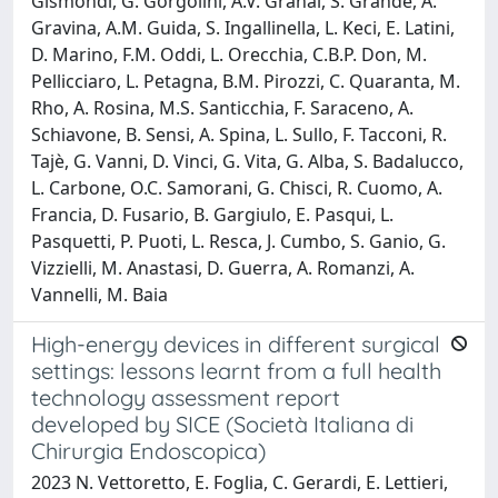
Gismondi, G. Gorgolini, A.V. Granai, S. Grande, A.
Gravina, A.M. Guida, S. Ingallinella, L. Keci, E. Latini,
D. Marino, F.M. Oddi, L. Orecchia, C.B.P. Don, M.
Pellicciaro, L. Petagna, B.M. Pirozzi, C. Quaranta, M.
Rho, A. Rosina, M.S. Santicchia, F. Saraceno, A.
Schiavone, B. Sensi, A. Spina, L. Sullo, F. Tacconi, R.
Tajè, G. Vanni, D. Vinci, G. Vita, G. Alba, S. Badalucco,
L. Carbone, O.C. Samorani, G. Chisci, R. Cuomo, A.
Francia, D. Fusario, B. Gargiulo, E. Pasqui, L.
Pasquetti, P. Puoti, L. Resca, J. Cumbo, S. Ganio, G.
Vizzielli, M. Anastasi, D. Guerra, A. Romanzi, A.
Vannelli, M. Baia
High-energy devices in different surgical
settings: lessons learnt from a full health
technology assessment report
developed by SICE (Società Italiana di
Chirurgia Endoscopica)
2023 N. Vettoretto, E. Foglia, C. Gerardi, E. Lettieri,