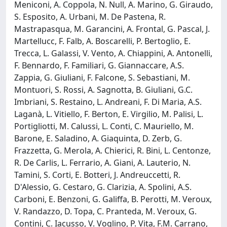
Meniconi, A. Coppola, N. Null, A. Marino, G. Giraudo,
S. Esposito, A. Urbani, M. De Pastena, R.
Mastrapasqua, M. Garancini, A. Frontal, G. Pascal, J.
Martellucc, F. Falb, A. Boscarelli, P. Bertoglio, E.
Trecca, L. Galassi, V. Vento, A. Chiappini, A. Antonelli,
F. Bennardo, F. Familiari, G. Giannaccare, A.S.
Zappia, G. Giuliani, F. Falcone, S. Sebastiani, M.
Montuori, S. Rossi, A. Sagnotta, B. Giuliani, G.C.
Imbriani, S. Restaino, L. Andreani, F. Di Maria, A.S.
Laganà, L. Vitiello, F. Berton, E. Virgilio, M. Palisi, L.
Portigliotti, M. Calussi, L. Conti, C. Mauriello, M.
Barone, E. Saladino, A. Giaquinta, D. Zerb, G.
Frazzetta, G. Merola, A. Chierici, R. Bini, L. Centonze,
R. De Carlis, L. Ferrario, A. Giani, A. Lauterio, N.
Tamini, S. Corti, E. Botteri, J. Andreuccetti, R.
D'Alessio, G. Cestaro, G. Clarizia, A. Spolini, A.S.
Carboni, E. Benzoni, G. Galiffa, B. Perotti, M. Veroux,
V. Randazzo, D. Topa, C. Pranteda, M. Veroux, G.
Contini, C. Iacusso, V. Voglino, P. Vita, F.M. Carrano,