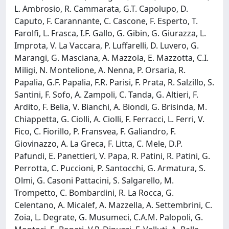
L. Ambrosio, R. Cammarata, G.T. Capolupo, D.
Caputo, F. Carannante, C. Cascone, F. Esperto, T.
Farolfi, L. Frasca, I.F. Gallo, G. Gibin, G. Giurazza, L.
Improta, V. La Vaccara, P. Luffarelli, D. Luvero, G.
Marangi, G. Masciana, A. Mazzola, E. Mazzotta, C.I.
Miligi, N. Montelione, A. Nenna, P. Orsaria, R.
Papalia, G.F. Papalia, F.R. Parisi, F. Prata, R. Salzillo, S.
Santini, F. Sofo, A. Zampoli, C. Tanda, G. Altieri, F.
Ardito, F. Belia, V. Bianchi, A. Biondi, G. Brisinda, M.
Chiappetta, G. Ciolli, A. Ciolli, F. Ferracci, L. Ferri, V.
Fico, C. Fiorillo, P. Fransvea, F. Galiandro, F.
Giovinazzo, A. La Greca, F. Litta, C. Mele, D.P.
Pafundi, E. Panettieri, V. Papa, R. Patini, R. Patini, G.
Perrotta, C. Puccioni, P. Santocchi, G. Armatura, S.
Olmi, G. Casoni Pattacini, S. Salgarello, M.
Trompetto, C. Bombardini, R. La Rocca, G.
Celentano, A. Micalef, A. Mazzella, A. Settembrini, C.
Zoia, L. Degrate, G. Musumeci, C.A.M. Palopoli, G.