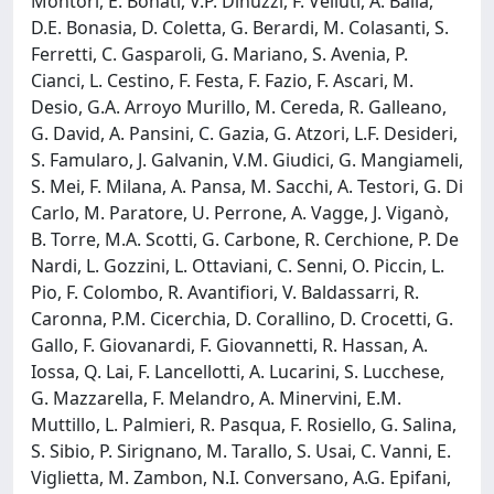
Montori, E. Bonati, V.P. Dinuzzi, F. Velluti, A. Balla,
D.E. Bonasia, D. Coletta, G. Berardi, M. Colasanti, S.
Ferretti, C. Gasparoli, G. Mariano, S. Avenia, P.
Cianci, L. Cestino, F. Festa, F. Fazio, F. Ascari, M.
Desio, G.A. Arroyo Murillo, M. Cereda, R. Galleano,
G. David, A. Pansini, C. Gazia, G. Atzori, L.F. Desideri,
S. Famularo, J. Galvanin, V.M. Giudici, G. Mangiameli,
S. Mei, F. Milana, A. Pansa, M. Sacchi, A. Testori, G. Di
Carlo, M. Paratore, U. Perrone, A. Vagge, J. Viganò,
B. Torre, M.A. Scotti, G. Carbone, R. Cerchione, P. De
Nardi, L. Gozzini, L. Ottaviani, C. Senni, O. Piccin, L.
Pio, F. Colombo, R. Avantifiori, V. Baldassarri, R.
Caronna, P.M. Cicerchia, D. Corallino, D. Crocetti, G.
Gallo, F. Giovanardi, F. Giovannetti, R. Hassan, A.
Iossa, Q. Lai, F. Lancellotti, A. Lucarini, S. Lucchese,
G. Mazzarella, F. Melandro, A. Minervini, E.M.
Muttillo, L. Palmieri, R. Pasqua, F. Rosiello, G. Salina,
S. Sibio, P. Sirignano, M. Tarallo, S. Usai, C. Vanni, E.
Viglietta, M. Zambon, N.I. Conversano, A.G. Epifani,