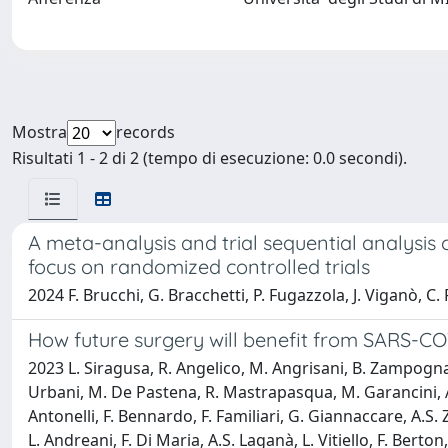
Mostra
records
Risultati 1 - 2 di 2 (tempo di esecuzione: 0.0 secondi).
A meta-analysis and trial sequential analysi
focus on randomized controlled trials
2024 F. Brucchi, G. Bracchetti, P. Fugazzola, J. Viganò, C. F
How future surgery will benefit from SARS-CO
2023 L. Siragusa, R. Angelico, M. Angrisani, B. Zampogna,
Urbani, M. De Pastena, R. Mastrapasqua, M. Garancini, A. Fr
Antonelli, F. Bennardo, F. Familiari, G. Giannaccare, A.S. Z
L. Andreani, F. Di Maria, A.S. Laganà, L. Vitiello, F. Berton,