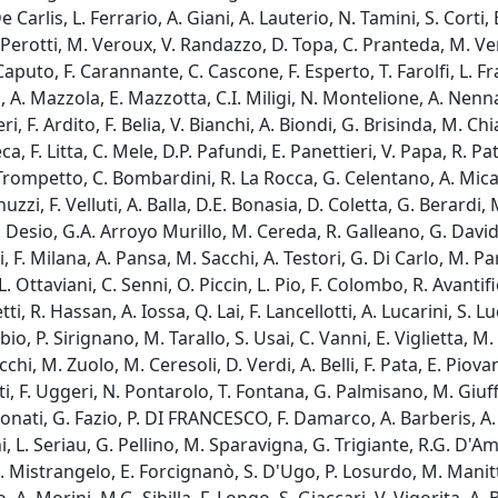
e Carlis, L. Ferrario, A. Giani, A. Lauterio, N. Tamini, S. Corti,
B. Perotti, M. Veroux, V. Randazzo, D. Topa, C. Pranteda, M. Ver
to, F. Carannante, C. Cascone, F. Esperto, T. Farolfi, L. Frasc
A. Mazzola, E. Mazzotta, C.I. Miligi, N. Montelione, A. Nenna, P
ri, F. Ardito, F. Belia, V. Bianchi, A. Biondi, G. Brisinda, M. Chiapp
a, F. Litta, C. Mele, D.P. Pafundi, E. Panettieri, V. Papa, R. Pat
Trompetto, C. Bombardini, R. La Rocca, G. Celentano, A. Micale
zi, F. Velluti, A. Balla, D.E. Bonasia, D. Coletta, G. Berardi, 
 M. Desio, G.A. Arroyo Murillo, M. Cereda, R. Galleano, G. David,
 F. Milana, A. Pansa, M. Sacchi, A. Testori, G. Di Carlo, M. Pa
. Ottaviani, C. Senni, O. Piccin, L. Pio, F. Colombo, R. Avantif
tti, R. Hassan, A. Iossa, Q. Lai, F. Lancellotti, A. Lucarini, S.
Sibio, P. Sirignano, M. Tarallo, S. Usai, C. Vanni, E. Viglietta,
hi, M. Zuolo, M. Ceresoli, D. Verdi, A. Belli, F. Pata, E. Piova
, F. Uggeri, N. Pontarolo, T. Fontana, G. Palmisano, M. Giuffri
onati, G. Fazio, P. DI FRANCESCO, F. Damarco, A. Barberis, A. Ra
ni, L. Seriau, G. Pellino, M. Sparavigna, G. Trigiante, R.G. D'Am
. Mistrangelo, E. Forcignanò, S. D'Ugo, P. Losurdo, M. Manitto