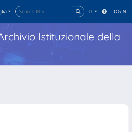
glia
IT
LOGIN
Archivio Istituzionale della