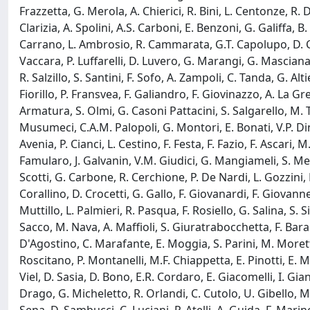
Frazzetta, G. Merola, A. Chierici, R. Bini, L. Centonze, R. D
Clarizia, A. Spolini, A.S. Carboni, E. Benzoni, G. Galiffa, 
Carrano, L. Ambrosio, R. Cammarata, G.T. Capolupo, D. Capu
Vaccara, P. Luffarelli, D. Luvero, G. Marangi, G. Masciana, 
R. Salzillo, S. Santini, F. Sofo, A. Zampoli, C. Tanda, G. Altie
Fiorillo, P. Fransvea, F. Galiandro, F. Giovinazzo, A. La Grec
Armatura, S. Olmi, G. Casoni Pattacini, S. Salgarello, M. 
Musumeci, C.A.M. Palopoli, G. Montori, E. Bonati, V.P. Dinuz
Avenia, P. Cianci, L. Cestino, F. Festa, F. Fazio, F. Ascari,
Famularo, J. Galvanin, V.M. Giudici, G. Mangiameli, S. Mei,
Scotti, G. Carbone, R. Cerchione, P. De Nardi, L. Gozzini, L
Corallino, D. Crocetti, G. Gallo, F. Giovanardi, F. Giovanne
Muttillo, L. Palmieri, R. Pasqua, F. Rosiello, G. Salina, S. 
Sacco, M. Nava, A. Maffioli, S. Giuratrabocchetta, F. Baracc
D'Agostino, C. Marafante, E. Moggia, S. Parini, M. Moretti
Roscitano, P. Montanelli, M.F. Chiappetta, E. Pinotti, E. M
Viel, D. Sasia, D. Bono, E.R. Cordaro, E. Giacomelli, I. Gia
Drago, G. Micheletto, R. Orlandi, C. Cutolo, U. Gibello, M