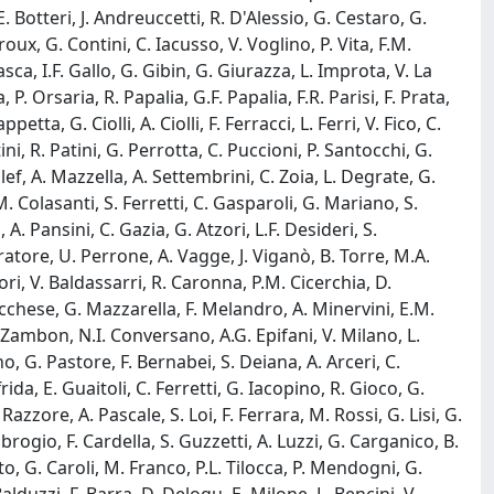
 E. Botteri, J. Andreuccetti, R. D'Alessio, G. Cestaro, G.
oux, G. Contini, C. Iacusso, V. Voglino, P. Vita, F.M.
a, I.F. Gallo, G. Gibin, G. Giurazza, L. Improta, V. La
. Orsaria, R. Papalia, G.F. Papalia, F.R. Parisi, F. Prata,
etta, G. Ciolli, A. Ciolli, F. Ferracci, L. Ferri, V. Fico, C.
ini, R. Patini, G. Perrotta, C. Puccioni, P. Santocchi, G.
f, A. Mazzella, A. Settembrini, C. Zoia, L. Degrate, G.
M. Colasanti, S. Ferretti, C. Gasparoli, G. Mariano, S.
 A. Pansini, C. Gazia, G. Atzori, L.F. Desideri, S.
ratore, U. Perrone, A. Vagge, J. Viganò, B. Torre, M.A.
iori, V. Baldassarri, R. Caronna, P.M. Cicerchia, D.
 Lucchese, G. Mazzarella, F. Melandro, A. Minervini, E.M.
 M. Zambon, N.I. Conversano, A.G. Epifani, V. Milano, L.
no, G. Pastore, F. Bernabei, S. Deiana, A. Arceri, C.
da, E. Guaitoli, C. Ferretti, G. Iacopino, R. Gioco, G.
zzore, A. Pascale, S. Loi, F. Ferrara, M. Rossi, G. Lisi, G.
brogio, F. Cardella, S. Guzzetti, A. Luzzi, G. Carganico, B.
, G. Caroli, M. Franco, P.L. Tilocca, P. Mendogni, G.