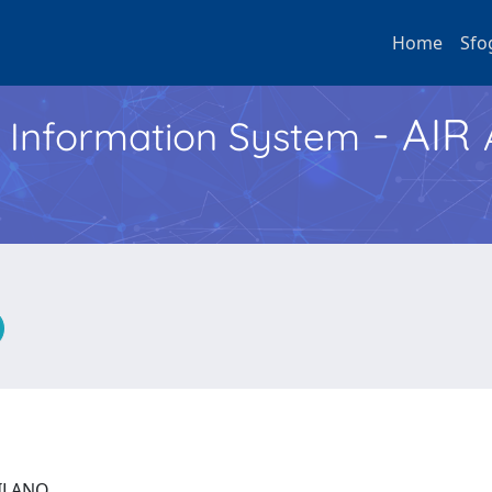
Home
Sfo
- AIR
h Information System
 MILANO