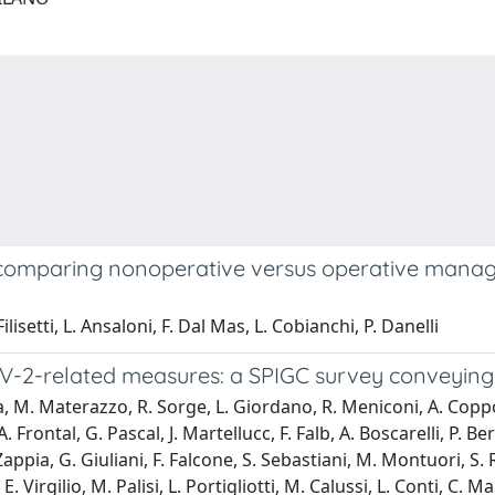
s comparing nonoperative versus operative manag
ilisetti, L. Ansaloni, F. Dal Mas, L. Cobianchi, P. Danelli
V-2-related measures: a SPIGC survey conveying t
 M. Materazzo, R. Sorge, L. Giordano, R. Meniconi, A. Coppol
ontal, G. Pascal, J. Martellucc, F. Falb, A. Boscarelli, P. Berto
appia, G. Giuliani, F. Falcone, S. Sebastiani, M. Montuori, S. R
 E. Virgilio, M. Palisi, L. Portigliotti, M. Calussi, L. Conti, C.