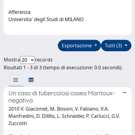
Afferenza
Universita' degli Studi di MILANO
Esportazione
Tutti (3)
Mostra
records
Risultati 1 - 3 di 3 (tempo di esecuzione: 0.0 secondi).
Un caso di tubercolosi ossea Mantoux-
negativa
2010 V. Giacomet, M. Bosoni, V. Fabiano, V.A.
Manfredini, D. Dilillo, L. Schneider, P. Carlucci, G.V.
Zuccotti