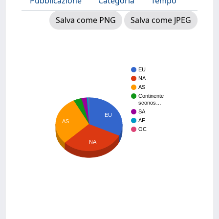
Pubblicazione
Categoria
Tempo
Salva come PNG
Salva come JPEG
EU
NA
AS
Continente
sconos…
SA
EU
AF
AS
OC
NA