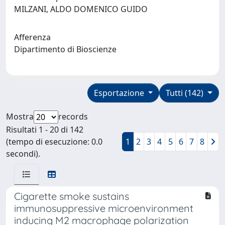
MILZANI, ALDO DOMENICO GUIDO
Afferenza
Dipartimento di Bioscienze
Esportazione
Tutti (142)
Mostra
records
Risultati 1 - 20 di 142
(tempo di esecuzione: 0.0
1
2
3
4
5
6
7
8
secondi).
Cigarette smoke sustains
immunosuppressive microenvironment
inducing M2 macrophage polarization