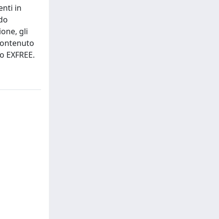
nti in
ndo
one, gli
contenuto
to EXFREE.