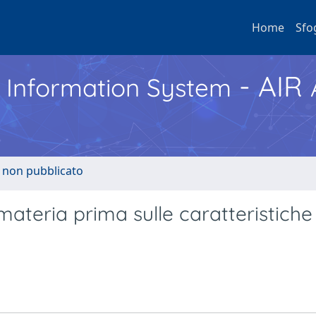
Home
Sfo
- AIR
h Information System
o non pubblicato
materia prima sulle caratteristiche