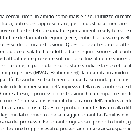
a cereali ricchi in amido come mais e riso. L’utilizzo di mat
e fibra, potrebbe rappresentare, per l’industria alimentare,
uove richieste del consumatore per alimenti ready-to-eat e d
titudine di sfarinati di legumi (cece, lenticchia rossa e pisell
ocesso di cottura estrusione. Questi prodotti sono caratteri
ieno dolce o salato. I prodotti a base legumi sono stati conf
 ed attualmente presente sul mercato. Inizialmente sono st
estrusione, in particolare sono state studiate la suscettibili
pasting properties (MVAG, Brabender®), la quantità di amido r
apacità d’assorbire e trattenere acqua. La seconda parte del
alisi delle dimensioni, dell’ampiezza della cavità interna e d
. Come atteso, il processo di estrusione ha un impatto signif
e come l’intensità delle modifiche a carico dell’amido sia inf
ndo la farina di riso. Questo è probabilmente dovuto alla dif
legumi dal momento che la maggior quantità d’amilosio e di
icacia del processo. Per quanto riguarda il prodotto finito, g
ori di texture troppo elevati e presentano una scarsa espansi