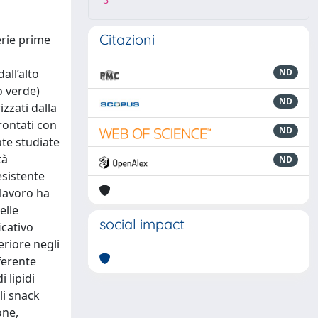
3
Citazioni
erie prime
all’alto
ND
o verde)
ND
zzati dalla
rontati con
ND
ate studiate
tà
ND
esistente
 lavoro ha
elle
social impact
icativo
eriore negli
ferente
 lipidi
li snack
one,