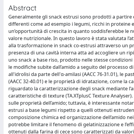
Abstract
Generalmente gli snack estrusi sono prodotti a partire d
differenti come ad esempio i legumi, ricchi in proteine 
un’opportunità di crescita in quanto soddisferebbe le n
valore nutrizionale. In questo lavoro è stata valutata l’at
alla trasformazione in snack co-estrusi attraverso un pr
presenza di una cavità interna atta ad accogliere un rip
uno snack a base riso, prodotto nelle stesse condizioni
le modifiche subite dall’amido a seguito del processo di 
all'idrolisi da parte dell'α-amilasi (AACC 76-31.01), le 
(AACC 32-40.01) e le proprietà di idratazione, come la c
riguardato la caratterizzazione degli snack mediante l’an
caratteristiche di texture (TA.XTplusC Texture Analyser)
sulle proprietà dell’amido; tuttavia, è interessante notar
estrusi a base legumi rispetto a quelli ottenuti estrude
composizione chimica ed organizzazione dell’amido nei 
potrebbe limitare il fenomeno di gelatinizzazione e l’eff
ottenuti dalla farina di cece sono caratterizzati da val