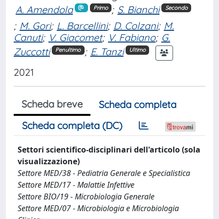
A. Amendola
;
S. Bianchi
Primo
Secondo
;
M. Gori
;
L. Barcellini
;
D. Colzani
;
M.
Canuti
;
V. Giacomet
;
V. Fabiano
;
G.
Zuccotti
;
E. Tanzi
Penultimo
Ultimo
2021
Scheda breve
Scheda completa
Scheda completa (DC)
Settori scientifico-disciplinari dell'articolo (sola
visualizzazione)
Settore MED/38 - Pediatria Generale e Specialistica
Settore MED/17 - Malattie Infettive
Settore BIO/19 - Microbiologia Generale
Settore MED/07 - Microbiologia e Microbiologia