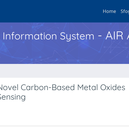
Home
Sfo
- AIR
h Information System
 Novel Carbon-Based Metal Oxides
Sensing