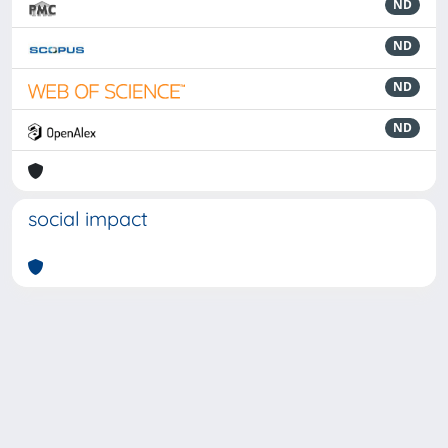
ND
ND
ND
ND
social impact