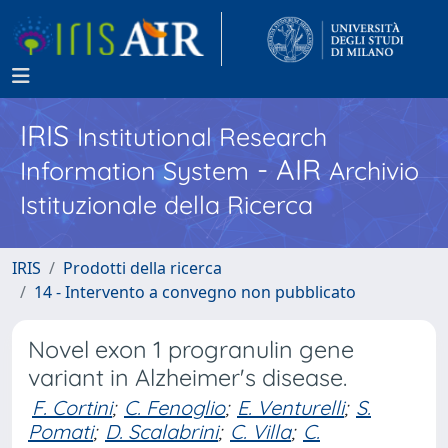
IRIS
Institutional Research
- AIR
Information System
Archivio
Istituzionale della Ricerca
IRIS
Prodotti della ricerca
14 - Intervento a convegno non pubblicato
Novel exon 1 progranulin gene
variant in Alzheimer's disease.
F. Cortini
;
C. Fenoglio
;
E. Venturelli
;
S.
Pomati
;
D. Scalabrini
;
C. Villa
;
C.