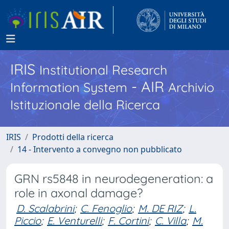
IRIS
Institutional Research
- AIR
Information System
Archivio
Istituzionale della Ricerca
IRIS
Prodotti della ricerca
14 - Intervento a convegno non pubblicato
GRN rs5848 in neurodegeneration: a
role in axonal damage?
D. Scalabrini
;
C. Fenoglio
;
M. DE RIZ
;
L.
Piccio
;
E. Venturelli
;
F. Cortini
;
C. Villa
;
M.