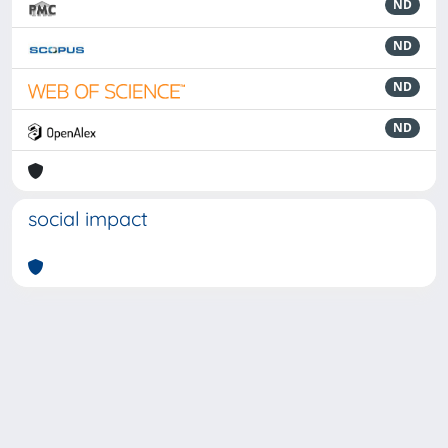
ND
ND
ND
ND
social impact