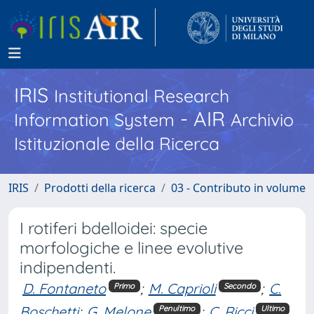
IRIS
Institutional Research
- AIR
Information System
Archivio
Istituzionale della Ricerca
IRIS
Prodotti della ricerca
03 - Contributo in volume
I rotiferi bdelloidei: specie
morfologiche e linee evolutive
indipendenti.
D. Fontaneto
;
M. Caprioli
;
C.
Primo
Secondo
Boschetti
;
G. Melone
;
C. Ricci
Penultimo
Ultimo