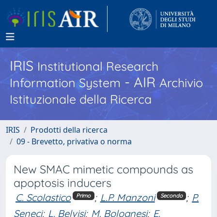
IRIS
Institutional Research
- AIR
Information System
Archivio
Istituzionale della Ricerca
IRIS
Prodotti della ricerca
09 - Brevetto, privativa o norma
New SMAC mimetic compounds as
apoptosis inducers
C. Scolastico
;
L.P. Manzoni
;
P.
Primo
Secondo
Seneci
;
L. Belvisi
;
M. Bolognesi
;
E.