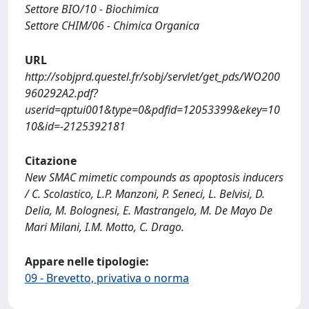
Settore BIO/10 - Biochimica
Settore CHIM/06 - Chimica Organica
URL
http://sobjprd.questel.fr/sobj/servlet/get_pds/WO200
960292A2.pdf?
userid=qptui001&type=0&pdfid=12053399&ekey=10
10&id=-2125392181
Citazione
New SMAC mimetic compounds as apoptosis inducers
/ C. Scolastico, L.P. Manzoni, P. Seneci, L. Belvisi, D.
Delia, M. Bolognesi, E. Mastrangelo, M. De Mayo De
Mari Milani, I.M. Motto, C. Drago.
Appare nelle tipologie:
09 - Brevetto, privativa o norma