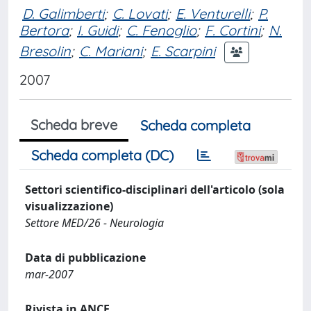
D. Galimberti
;
C. Lovati
;
E. Venturelli
;
P.
Bertora
;
I. Guidi
;
C. Fenoglio
;
F. Cortini
;
N.
Bresolin
;
C. Mariani
;
E. Scarpini
2007
Scheda breve
Scheda completa
Scheda completa (DC)
Settori scientifico-disciplinari dell'articolo (sola
visualizzazione)
Settore MED/26 - Neurologia
Data di pubblicazione
mar-2007
Rivista in ANCE