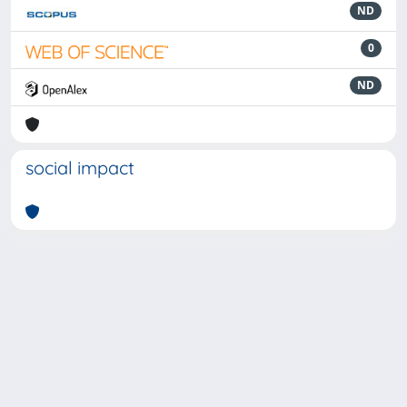
ND
0
ND
social impact