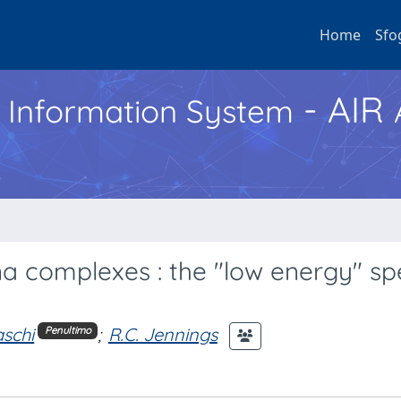
Home
Sfo
- AIR
h Information System
a complexes : the "low energy" sp
aschi
;
R.C. Jennings
Penultimo