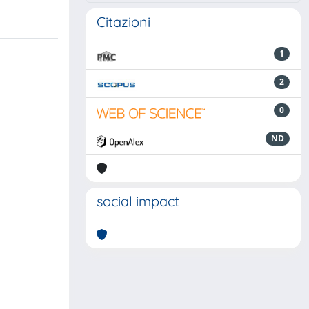
Citazioni
1
2
0
ND
social impact