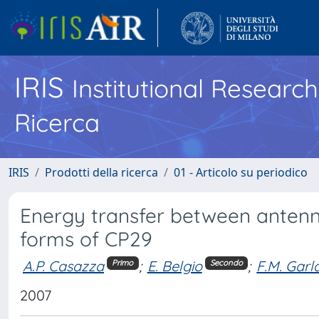
IRIS
Institutional Researc
Ricerca
IRIS
Prodotti della ricerca
01 - Articolo su periodico
Energy transfer between antenn
forms of CP29
A.P. Casazza
;
E. Belgio
;
F.M. Garl
Primo
Secondo
2007