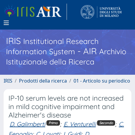
IRIS
Institutional Research
- AIR
Information System
Archivio
Istituzionale della Ricerca
IRIS
Prodotti della ricerca
01 - Articolo su periodico
IP-10 serum levels are not increased
in mild cognitive impairment and
Alzheimer's disease
D. Galimberti
;
E. Venturelli
;
C.
Primo
Secondo
Fenoglio
;
C. Lovati
;
I. Guidi
;
D.