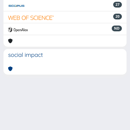
27
20
ND
social impact