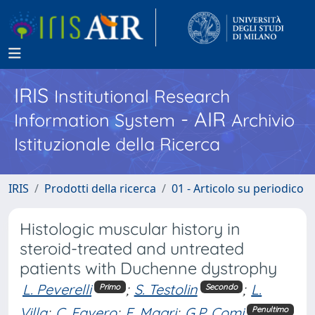
IRIS
Institutional Research
- AIR
Information System
Archivio
Istituzionale della Ricerca
IRIS
Prodotti della ricerca
01 - Articolo su periodico
Histologic muscular history in
steroid-treated and untreated
patients with Duchenne dystrophy
L. Peverelli
;
S. Testolin
;
L.
Primo
Secondo
Villa
;
C. Favero
;
F. Magri
;
G.P. Comi
Penultimo