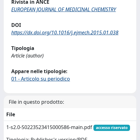
Rivista in ANCE
EUROPEAN JOURNAL OF MEDICINAL CHEMISTRY
DOI
https://dx.doi.org/10.1016/j.ejmech.2015.01.038
Tipologia
Article (author)
Appare nelle tipologie:
01 - Articolo su periodico
File in questo prodotto:
File
1-s2.0-S0223523415000586-main.pdf
accesso riservato
Tipologia: Publisher's version/PDF