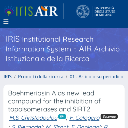
IRIS
Institutional Research
- AIR
Information System
Archivio
Istituzionale della Ricerca
IRIS
Prodotti della ricerca
01 - Articolo su periodico
Boehmeriasin A as new lead
compound for the inhibition of
topoisomerases and SIRT2
M.S. Christodoulou
;
F. Calogero
Secondo
;
S. Pieraccini
;
M. Sironi
;
F. Dapiaggi
;
R.