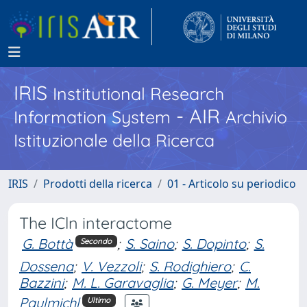
IRIS
Institutional Research
- AIR
Information System
Archivio
Istituzionale della Ricerca
IRIS
Prodotti della ricerca
01 - Articolo su periodico
The ICln interactome
G. Bottà
;
S. Saino
;
S. Dopinto
;
S.
Secondo
Dossena
;
V. Vezzoli
;
S. Rodighiero
;
C.
Bazzini
;
M. L. Garavaglia
;
G. Meyer
;
M.
Paulmichl
Ultimo