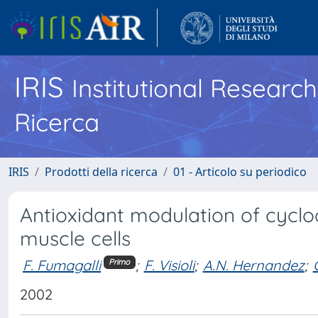
IRIS
Institutional Researc
Ricerca
IRIS
Prodotti della ricerca
01 - Articolo su periodico
Antioxidant modulation of cycl
muscle cells
F. Fumagalli
;
F. Visioli
;
A.N. Hernandez
;
Primo
2002