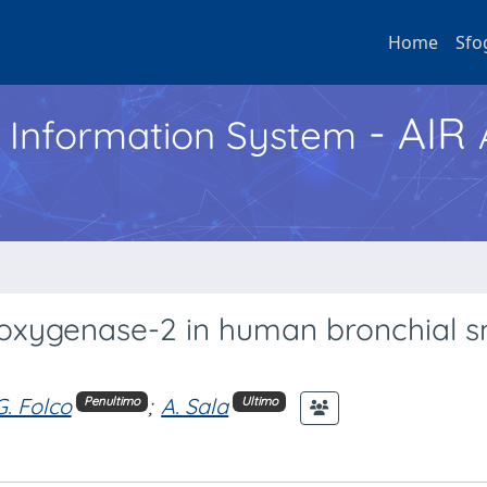
Home
Sfo
- AIR
h Information System
ooxygenase-2 in human bronchial 
G. Folco
;
A. Sala
Penultimo
Ultimo