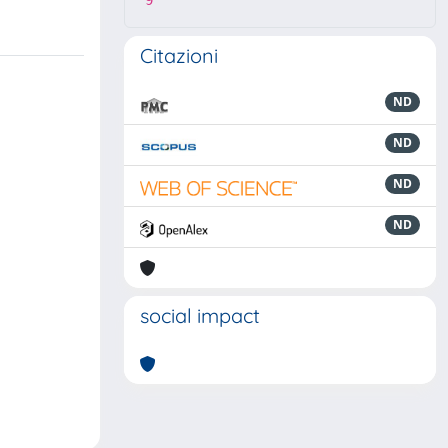
9
Citazioni
ND
ND
ND
ND
social impact