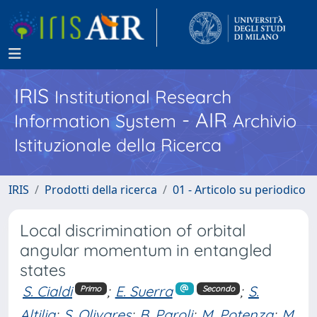
IRIS
Institutional Research
- AIR
Information System
Archivio
Istituzionale della Ricerca
IRIS
Prodotti della ricerca
01 - Articolo su periodico
Local discrimination of orbital
angular momentum in entangled
states
S. Cialdi
;
E. Suerra
;
S.
Primo
Secondo
Altilia
;
S. Olivares
;
B. Paroli
;
M. Potenza
;
M.