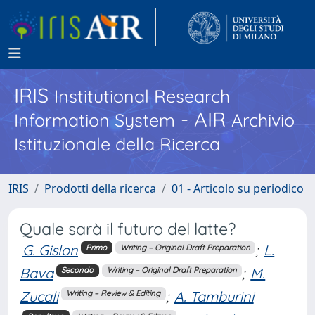
IRIS
Institutional Research
- AIR
Information System
Archivio
Istituzionale della Ricerca
IRIS
Prodotti della ricerca
01 - Articolo su periodico
Quale sarà il futuro del latte?
G. Gislon
;
L.
Primo
Writing – Original Draft Preparation
Bava
;
M.
Secondo
Writing – Original Draft Preparation
Zucali
;
A. Tamburini
Writing – Review & Editing