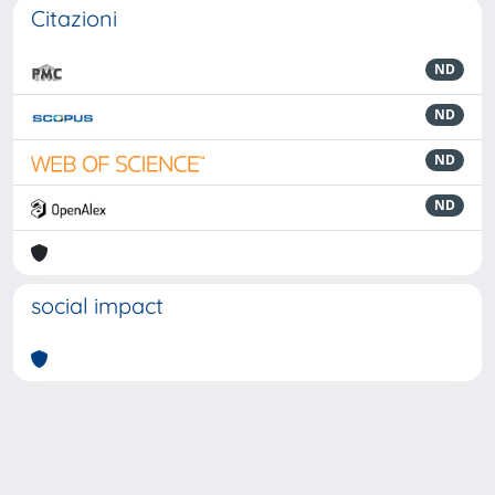
Citazioni
ND
ND
ND
ND
social impact