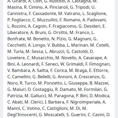
A. Girardi, A. Coin, G. Ruotolo, A. Castagna, M.
Masina, R. Cimino, A. Pinciaroli, G. Tripodi, U.
Cannistra, F. Cassadonte, M. Vatrano, L. Scaglione,
P. Fogliacco, C. Muzzuilini, F. Romano, A. Padovani,
L. Rozzini, A. Cagnin, F. Fragiacomo, G. Desideri, E.
Liberatore, A. Bruni, G. Orsitto, M. Franco, L.
Bonfrate, M. Bonetto, N. Pizio, G. Magnani, G.
Cecchetti, A. Longo, V. Bubba, L. Marinan, M. Cotelli,
M. Turla, M. Sessa, L. Abruzzi, G. Castoldi, D.
Lovetere, C. Musacchio, M. Novello, A. Cavarape, A.
Bini, A. Leonardi, F. Seneci, W. Grimaldi, F. Fimognari,
V. Bambara, A. Saitta, F. Corica, M. Braga, E. Ettorre,
C. Camellini, G. Bellelli, G. Annoni, A. Crescenzo, G.
Noro, R. Turco, M. Ponzetto, L. Giuseppe, B. Mazzei,
G. Maiuri, D. Costaggiu, R. Damato, M. Formilan, G.
Patrizia, M. Gallucci, M. Paragona, P. Bini, D. Modica,
C. Abati, M. Clerici, I. Barbera, F. Nigroimperiale, A.
Manni, C. Votino, C. Castiglioni, M. Di, M.
Degl'Innocenti, G. Moscatelli, S. Guerini, C. Casini, D.