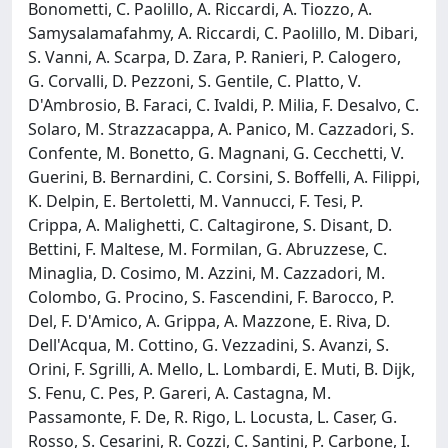
Bonometti, C. Paolillo, A. Riccardi, A. Tiozzo, A.
Samysalamafahmy, A. Riccardi, C. Paolillo, M. Dibari,
S. Vanni, A. Scarpa, D. Zara, P. Ranieri, P. Calogero,
G. Corvalli, D. Pezzoni, S. Gentile, C. Platto, V.
D'Ambrosio, B. Faraci, C. Ivaldi, P. Milia, F. Desalvo, C.
Solaro, M. Strazzacappa, A. Panico, M. Cazzadori, S.
Confente, M. Bonetto, G. Magnani, G. Cecchetti, V.
Guerini, B. Bernardini, C. Corsini, S. Boffelli, A. Filippi,
K. Delpin, E. Bertoletti, M. Vannucci, F. Tesi, P.
Crippa, A. Malighetti, C. Caltagirone, S. Disant, D.
Bettini, F. Maltese, M. Formilan, G. Abruzzese, C.
Minaglia, D. Cosimo, M. Azzini, M. Cazzadori, M.
Colombo, G. Procino, S. Fascendini, F. Barocco, P.
Del, F. D'Amico, A. Grippa, A. Mazzone, E. Riva, D.
Dell'Acqua, M. Cottino, G. Vezzadini, S. Avanzi, S.
Orini, F. Sgrilli, A. Mello, L. Lombardi, E. Muti, B. Dijk,
S. Fenu, C. Pes, P. Gareri, A. Castagna, M.
Passamonte, F. De, R. Rigo, L. Locusta, L. Caser, G.
Rosso, S. Cesarini, R. Cozzi, C. Santini, P. Carbone, I.