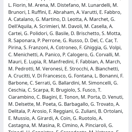
L. Fiorin, M. Arena, M. Distefano, M. Lunardelli, M.
Brunori, I. Ruffini, E. Abraham, A. Varutti, E. Fabbro,
A. Catalano, G. Martino, D. Leotta, A. Marchet, G.
Dell'Aquila, A. Scrimieri, M. Davoli, M. Casella, A.
Cartei, G. Polidori, G. Basile, D. Brischetto, S. Motta,
R. Saponara, P. Perrone, G. Russo, D. Del, C. Car, T.
Pirina, S. Franzoni, A. Cotroneo, F. Ghiggia, G. Volpi,
C. Menichetti, A. Panico, P. Calogero, G. Corvalli, M.
Mauri, E. Lupia, R. Manfredini, F. Fabbian, A. March,
M. Pedrotti, M. Veronesi, E. Strocchi, A. Bianchetti,
A. Crucitti, V. Di Francesco, G. Fontana, L. Bonanni, F.
Barbone, C. Serrati, G. Ballardini, M. Simoncelli, G.
Ceschia, C. Scarpa, R. Brugiolo, S. Fusco, T.
Ciarambino, C. Biagini, E. Tonon, M. Porta, D. Venuti,
M. Delsette, M. Poeta, G. Barbagallo, G. Trovato, A.
Delitala, P. Arosio, F. Reggiani, G. Zuliani, B. Ortolani,
E. Mussio, A. Girardi, A. Coin, G. Ruotolo, A.
Castagna, M. Masina, R. Cimino, A. Pinciaroli, G.