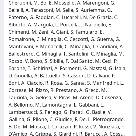
Cherubini, M. Bo, E. Mossello, A. Marengoni, G.
Bellelli, A. Tarasconi, M. Sella, S. Auriemma, G.
Paterno, G. Faggian, C. Lucarelli, N. De Grazia, C.
Alberto, A. Margola, L. Porcella, I. Nardiello, E.
Chimenti, M. Zeni, A. Giani, S. Famularo, E.
Romairone, C. Minaglia, C. Ceccotti, G. Guerra, G.
Mantovani, F. Monacelli, C. Minaglia, T. Candiani, A.
Ballestrero, C. Minaglia, F. Santolini, C. Minaglia, M.
Rosso, V. Bono, S. Sibilla, P. Dal Santo, M. Ceci, P.
Barone, T. Schirinzi, A. Formenti, G. Nastasi, G. Isaia,
D. Gonella, A. Battuello, S. Casson, D. Calvani, F.
Boni, A. Ciaccio, R. Rosa, G. Sanna, S. Manfredini, L.
Cortese, M. Rizzo, R. Prestano, A. Greco, M.
Lauriola, G. Gelosa, V. Piras, M. Arena, D. Cosenza,
A. Bellomo, M. Lamontagna, L. Gabbani, L.
Lambertucci, S. Perego, G. Parati, G. Basile, V.
Gallina, G. Pilone, C. Giudice, F. De, L. Pietrogrande,
B. De, M. Mosca, I. Corazzin, P. Rossi, V. Nunziata, F.
D'Amico, A. Grippa, S. Giardini, R. Barucci, A. Cossu,