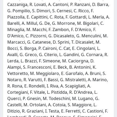
Cazzaniga, R. Lovati, A. Cantoni, P. Ranzani, D. Barra,
G. Pompilio, S. Dimori, S. Cernesi, C. Ricco, F.
Piazzolla, E. Capittini, C. Rota, F. Gottardi, L. Merla, A.
Barelli, A. Millul, G. De, G. Morrone, M. Bigolari, C.
Minaglia, M. Macchi, F. Zambon, F. D'Amico, F.
D'Amico, C. Pizzorni, G. Dicasaleto, G. Menculini, M.
Marcacci, G. Catanese, D. Sprini, T. Dicasalet, M.
Bocci, S. Borga, P. Caironi, C. Cat, E. Cingolani, L.
Avalli, G. Greco, G. Citerio, L. Gandini, G. Cornara, R.
Lerda, L. Brazzi, F. Simeone, M. Caciorgna, D.
Alampi, S. Francesconi, E. Beck, B. Antonini, K.
Vettoretto, M. Meggiolaro, E. Garofalo, A. Bruni, S.
Notaro, R. Varutti, F. Bassi, G. Mistraletti, A. Marino,
R. Rona, E. Rondelli, I. Riva, A. Scapigliati, A.
Cortegiani, F. Vitale, L. Pistidda, R. D'Andrea, L.
Querci, P. Gnesin, M. Todeschini, M. Lugano, G.
Castelli, M. Ortolani, A. Cotoia, S. Maggiore, L.
Ditizio, R. Graziani, I. Testa, E. Ferretti, C. Castioni, F.