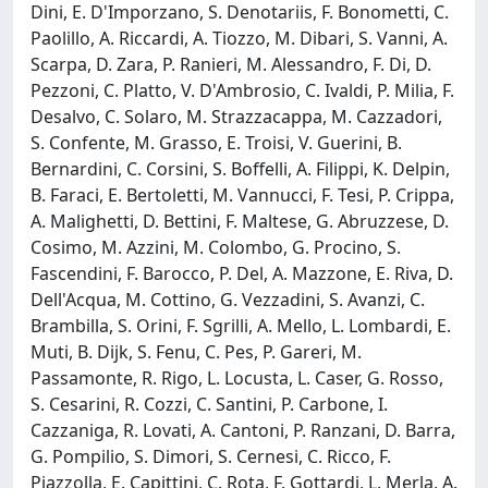
Dini, E. D'Imporzano, S. Denotariis, F. Bonometti, C.
Paolillo, A. Riccardi, A. Tiozzo, M. Dibari, S. Vanni, A.
Scarpa, D. Zara, P. Ranieri, M. Alessandro, F. Di, D.
Pezzoni, C. Platto, V. D'Ambrosio, C. Ivaldi, P. Milia, F.
Desalvo, C. Solaro, M. Strazzacappa, M. Cazzadori,
S. Confente, M. Grasso, E. Troisi, V. Guerini, B.
Bernardini, C. Corsini, S. Boffelli, A. Filippi, K. Delpin,
B. Faraci, E. Bertoletti, M. Vannucci, F. Tesi, P. Crippa,
A. Malighetti, D. Bettini, F. Maltese, G. Abruzzese, D.
Cosimo, M. Azzini, M. Colombo, G. Procino, S.
Fascendini, F. Barocco, P. Del, A. Mazzone, E. Riva, D.
Dell'Acqua, M. Cottino, G. Vezzadini, S. Avanzi, C.
Brambilla, S. Orini, F. Sgrilli, A. Mello, L. Lombardi, E.
Muti, B. Dijk, S. Fenu, C. Pes, P. Gareri, M.
Passamonte, R. Rigo, L. Locusta, L. Caser, G. Rosso,
S. Cesarini, R. Cozzi, C. Santini, P. Carbone, I.
Cazzaniga, R. Lovati, A. Cantoni, P. Ranzani, D. Barra,
G. Pompilio, S. Dimori, S. Cernesi, C. Ricco, F.
Piazzolla, E. Capittini, C. Rota, F. Gottardi, L. Merla, A.