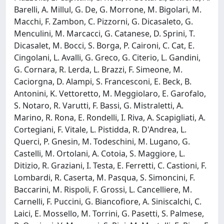
Barelli, A. Millul, G. De, G. Morrone, M. Bigolari, M.
Macchi, F. Zambon, C. Pizzorni, G. Dicasaleto, G.
Menculini, M. Marcacci, G. Catanese, D. Sprini, T.
Dicasalet, M. Bocci, S. Borga, P. Caironi, C. Cat, E.
Cingolani, L. Avalli, G. Greco, G. Citerio, L. Gandini,
G. Cornara, R. Lerda, L. Brazzi, F. Simeone, M.
Caciorgna, D. Alampi, S. Francesconi, E. Beck, B.
Antonini, K. Vettoretto, M. Meggiolaro, E. Garofalo,
S. Notaro, R. Varutti, F. Bassi, G. Mistraletti, A.
Marino, R. Rona, E. Rondelli, I. Riva, A. Scapigliati, A.
Cortegiani, F. Vitale, L. Pistidda, R. D'Andrea, L.
Querci, P. Gnesin, M. Todeschini, M. Lugano, G.
Castelli, M. Ortolani, A. Cotoia, S. Maggiore, L.
Ditizio, R. Graziani, I. Testa, E. Ferretti, C. Castioni, F.
Lombardi, R. Caserta, M. Pasqua, S. Simoncini, F.
Baccarini, M. Rispoli, F. Grossi, L. Cancelliere, M.
Carnelli, F. Puccini, G. Biancofiore, A. Siniscalchi, C.
Laici, E. Mossello, M. Torrini, G. Pasetti, S. Palmese,