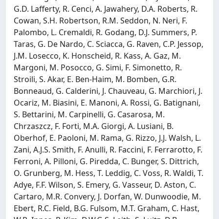
G.D. Lafferty, R. Cenci, A. Jawahery, D.A. Roberts, R.
Cowan, S.H. Robertson, R.M. Seddon, N. Neri, F.
Palombo, L. Cremaldi, R. Godang, D.J. Summers, P.
Taras, G. De Nardo, C. Sciacca, G. Raven, C.P. Jessop,
J.M. Losecco, K. Honscheid, R. Kass, A. Gaz, M.
Margoni, M. Posocco, G. Simi, F. Simonetto, R.
Stroili, S. Akar, E. Ben-Haim, M. Bomben, G.R.
Bonneaud, G. Calderini, J. Chauveau, G. Marchiori, J.
Ocariz, M. Biasini, E. Manoni, A. Rossi, G. Batignani,
S. Bettarini, M. Carpinelli, G. Casarosa, M.
Chrzaszcz, F. Forti, M.A. Giorgi, A. Lusiani, B.
Oberhof, E. Paoloni, M. Rama, G. Rizzo, J.J. Walsh, L.
Zani, A.J.S. Smith, F. Anulli, R. Faccini, F. Ferrarotto, F.
Ferroni, A. Pilloni, G. Piredda, C. Bunger, S. Dittrich,
O. Grunberg, M. Hess, T. Leddig, C. Voss, R. Waldi, T.
Adye, F.F. Wilson, S. Emery, G. Vasseur, D. Aston, C.
Cartaro, M.R. Convery, J. Dorfan, W. Dunwoodie, M.
Ebert, R.C. Field, B.G. Fulsom, M.T. Graham, C. Hast,