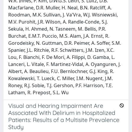
W.R. Innes, P. Kim, D.W.G.S. Leith, S. Luitz, D.B.
Macfarlane, D.R. Muller, H. Neal, B.N. Ratcliff, A.
Roodman, M.K. Sullivan, J. Va'Vra, W.J. Wisniewski,
M.V. Purohit, J.R. Wilson, A. Randle-Conde, S.J.
Sekula, H. Ahmed, N. Tasneem, M. Bellis, P.R.
Burchat, E.M.T. Puccio, M.S. Alam, J.A. Ernst, R.
Gorodeisky, N. Guttman, D.R. Peimer, A. Soffer, S.M.
Spanier, J.L. Ritchie, R.F. Schwitters, J.M. Izen, X.C.
Lou, F. Bianchi, F. De Mori, A. Filippi, D. Gamba, L.
Lanceri, L. Vitale, F. Martinez-Vidal, A. Oyanguren, J.
Albert, A. Beaulieu, F.U. Bernlochner, G.J. King, R.
Kowalewski, T. Lueck, C. Miller, I.M. Nugent, J.M.
Roney, R.J. Sobie, T.J. Gershon, P.F. Harrison, T.E.
Latham, R. Prepost, S.L. Wu
Visual and Hearing Impairment Are
Associated With Delirium in Hospitalized
Patients: Results of a Multisite Prevalence
Study