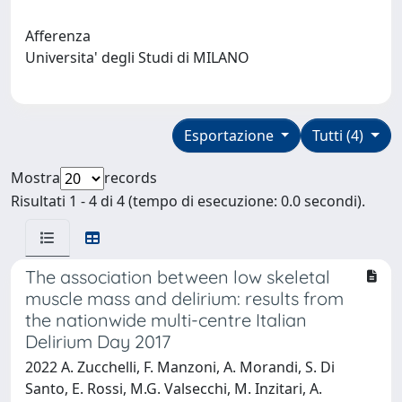
Afferenza
Universita' degli Studi di MILANO
Esportazione
Tutti (4)
Mostra
records
Risultati 1 - 4 di 4 (tempo di esecuzione: 0.0 secondi).
The association between low skeletal
muscle mass and delirium: results from
the nationwide multi-centre Italian
Delirium Day 2017
2022 A. Zucchelli, F. Manzoni, A. Morandi, S. Di
Santo, E. Rossi, M.G. Valsecchi, M. Inzitari, A.