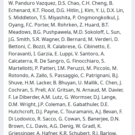
W. Panduro Vazquez, D.S. Chao, C.H. Cheng, B.
Echenard, K.T. Flood, D.G. Hitlin, J. Kim, Y. Li, D.X. Lin,
S. Middleton, T.S. Miyashita, P. Ongmongkolkul, J.
Oyang, F.C. Porter, M. Rohrken, Z. Huard, B.T.
Meadows, B.G. Pushpawela, M.D. Sokoloff, L. Sun,
J.G. Smith, S.R. Wagner, D. Bernard, M. Verderi, D.
Bettoni, C. Bozzi, R. Calabrese, G. Cibinetto, E.
Fioravanti, I. Garzia, E. Luppi, V. Santoro, A.
Calcaterra, R. De Sangro, G. Finocchiaro, S.
Martellotti, P. Patteri, I.M. Peruzzi, M. Piccolo, M.
Rotondo, A. Zallo, S. Passaggio, C. Patrignani, B.J.
Shuve, H.M. Lacker, B. Bhuyan, U. Mallik, C. Chen, J.
Cochran, S. Prell, A.V. Gritsan, N. Arnaud, M. Davier,
F. Le Diberder, A.M. Lutz, G. Wormser, D.J. Lange,
D.M. Wright, J.P. Coleman, E. Gabathuler, D.E.
Hutchcroft, D.J. Payne, C. Touramanis, A.J. Bevan, F.
Di Lodovico, R. Sacco, G. Cowan, S. Banerjee, D.N.
Brown, C.L. Davis, A.G. Denig, W. Gradl, K.
Griessinger, A. Hafner, K.R. Schubert, R.J. Barlow,