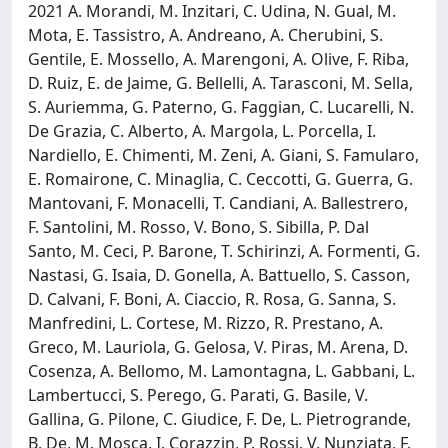
2021 A. Morandi, M. Inzitari, C. Udina, N. Gual, M.
Mota, E. Tassistro, A. Andreano, A. Cherubini, S.
Gentile, E. Mossello, A. Marengoni, A. Olive, F. Riba,
D. Ruiz, E. de Jaime, G. Bellelli, A. Tarasconi, M. Sella,
S. Auriemma, G. Paterno, G. Faggian, C. Lucarelli, N.
De Grazia, C. Alberto, A. Margola, L. Porcella, I.
Nardiello, E. Chimenti, M. Zeni, A. Giani, S. Famularo,
E. Romairone, C. Minaglia, C. Ceccotti, G. Guerra, G.
Mantovani, F. Monacelli, T. Candiani, A. Ballestrero,
F. Santolini, M. Rosso, V. Bono, S. Sibilla, P. Dal
Santo, M. Ceci, P. Barone, T. Schirinzi, A. Formenti, G.
Nastasi, G. Isaia, D. Gonella, A. Battuello, S. Casson,
D. Calvani, F. Boni, A. Ciaccio, R. Rosa, G. Sanna, S.
Manfredini, L. Cortese, M. Rizzo, R. Prestano, A.
Greco, M. Lauriola, G. Gelosa, V. Piras, M. Arena, D.
Cosenza, A. Bellomo, M. Lamontagna, L. Gabbani, L.
Lambertucci, S. Perego, G. Parati, G. Basile, V.
Gallina, G. Pilone, C. Giudice, F. De, L. Pietrogrande,
B. De, M. Mosca, I. Corazzin, P. Rossi, V. Nunziata, F.