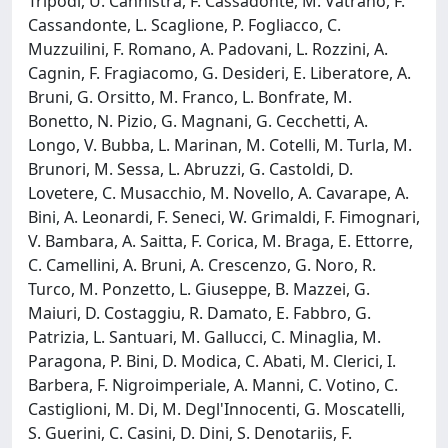
Tripodi, U. Cannistra, F. Cassadonte, M. Vatrano, F.
Cassandonte, L. Scaglione, P. Fogliacco, C.
Muzzuilini, F. Romano, A. Padovani, L. Rozzini, A.
Cagnin, F. Fragiacomo, G. Desideri, E. Liberatore, A.
Bruni, G. Orsitto, M. Franco, L. Bonfrate, M.
Bonetto, N. Pizio, G. Magnani, G. Cecchetti, A.
Longo, V. Bubba, L. Marinan, M. Cotelli, M. Turla, M.
Brunori, M. Sessa, L. Abruzzi, G. Castoldi, D.
Lovetere, C. Musacchio, M. Novello, A. Cavarape, A.
Bini, A. Leonardi, F. Seneci, W. Grimaldi, F. Fimognari,
V. Bambara, A. Saitta, F. Corica, M. Braga, E. Ettorre,
C. Camellini, A. Bruni, A. Crescenzo, G. Noro, R.
Turco, M. Ponzetto, L. Giuseppe, B. Mazzei, G.
Maiuri, D. Costaggiu, R. Damato, E. Fabbro, G.
Patrizia, L. Santuari, M. Gallucci, C. Minaglia, M.
Paragona, P. Bini, D. Modica, C. Abati, M. Clerici, I.
Barbera, F. Nigroimperiale, A. Manni, C. Votino, C.
Castiglioni, M. Di, M. Degl'Innocenti, G. Moscatelli,
S. Guerini, C. Casini, D. Dini, S. Denotariis, F.