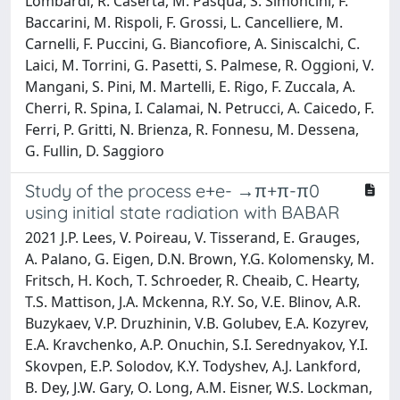
Lombardi, R. Caserta, M. Pasqua, S. Simoncini, F.
Baccarini, M. Rispoli, F. Grossi, L. Cancelliere, M.
Carnelli, F. Puccini, G. Biancofiore, A. Siniscalchi, C.
Laici, M. Torrini, G. Pasetti, S. Palmese, R. Oggioni, V.
Mangani, S. Pini, M. Martelli, E. Rigo, F. Zuccala, A.
Cherri, R. Spina, I. Calamai, N. Petrucci, A. Caicedo, F.
Ferri, P. Gritti, N. Brienza, R. Fonnesu, M. Dessena,
G. Fullin, D. Saggioro
Study of the process e+e- →π+π-π0
using initial state radiation with BABAR
2021 J.P. Lees, V. Poireau, V. Tisserand, E. Grauges,
A. Palano, G. Eigen, D.N. Brown, Y.G. Kolomensky, M.
Fritsch, H. Koch, T. Schroeder, R. Cheaib, C. Hearty,
T.S. Mattison, J.A. Mckenna, R.Y. So, V.E. Blinov, A.R.
Buzykaev, V.P. Druzhinin, V.B. Golubev, E.A. Kozyrev,
E.A. Kravchenko, A.P. Onuchin, S.I. Serednyakov, Y.I.
Skovpen, E.P. Solodov, K.Y. Todyshev, A.J. Lankford,
B. Dey, J.W. Gary, O. Long, A.M. Eisner, W.S. Lockman,