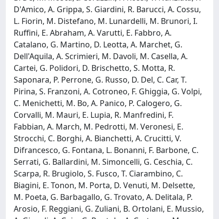
D'Amico, A. Grippa, S. Giardini, R. Barucci, A. Cossu,
L. Fiorin, M. Distefano, M. Lunardelli, M. Brunori, I.
Ruffini, E. Abraham, A. Varutti, E. Fabbro, A.
Catalano, G. Martino, D. Leotta, A. Marchet, G.
Dell'Aquila, A. Scrimieri, M. Davoli, M. Casella, A.
Cartei, G. Polidori, D. Brischetto, S. Motta, R.
Saponara, P. Perrone, G. Russo, D. Del, C. Car, T.
Pirina, S. Franzoni, A. Cotroneo, F. Ghiggia, G. Volpi,
C. Menichetti, M. Bo, A. Panico, P. Calogero, G.
Corvalli, M. Mauri, E. Lupia, R. Manfredini, F.
Fabbian, A. March, M. Pedrotti, M. Veronesi, E.
Strocchi, C. Borghi, A. Bianchetti, A. Crucitti, V.
Difrancesco, G. Fontana, L. Bonanni, F. Barbone, C.
Serrati, G. Ballardini, M. Simoncelli, G. Ceschia, C.
Scarpa, R. Brugiolo, S. Fusco, T. Ciarambino, C.
Biagini, E. Tonon, M. Porta, D. Venuti, M. Delsette,
M. Poeta, G. Barbagallo, G. Trovato, A. Delitala, P.
Arosio, F. Reggiani, G. Zuliani, B. Ortolani, E. Mussio,