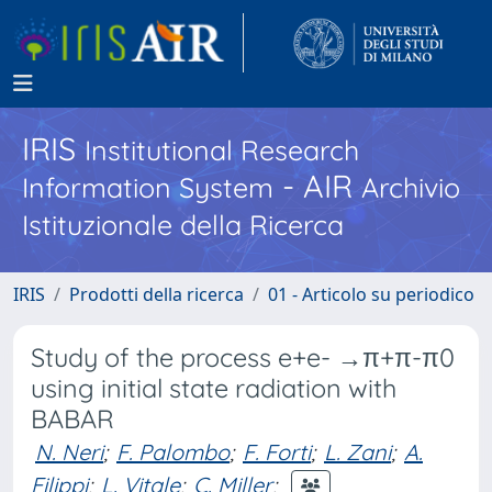
IRIS
Institutional Research
- AIR
Information System
Archivio
Istituzionale della Ricerca
IRIS
Prodotti della ricerca
01 - Articolo su periodico
Study of the process e+e- →π+π-π0
using initial state radiation with
BABAR
N. Neri
;
F. Palombo
;
F. Forti
;
L. Zani
;
A.
Filippi
;
L. Vitale
;
C. Miller
;