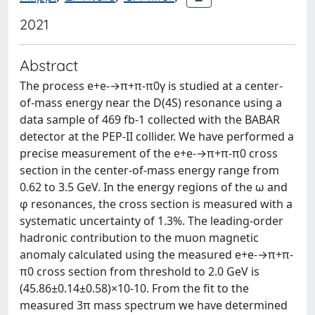
2021
Abstract
The process e+e-→π+π-π0γ is studied at a center-
of-mass energy near the D(4S) resonance using a
data sample of 469 fb-1 collected with the BABAR
detector at the PEP-II collider. We have performed a
precise measurement of the e+e-→π+π-π0 cross
section in the center-of-mass energy range from
0.62 to 3.5 GeV. In the energy regions of the ω and
φ resonances, the cross section is measured with a
systematic uncertainty of 1.3%. The leading-order
hadronic contribution to the muon magnetic
anomaly calculated using the measured e+e-→π+π-
π0 cross section from threshold to 2.0 GeV is
(45.86±0.14±0.58)×10-10. From the fit to the
measured 3π mass spectrum we have determined