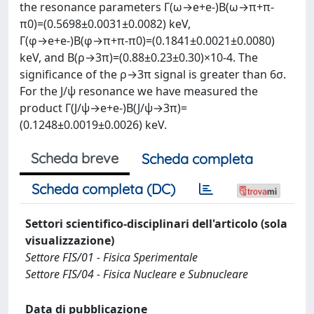
the resonance parameters Γ(ω→e+e-)B(ω→π+π-
π0)=(0.5698±0.0031±0.0082) keV,
Γ(φ→e+e-)B(φ→π+π-π0)=(0.1841±0.0021±0.0080)
keV, and B(ρ→3π)=(0.88±0.23±0.30)×10-4. The
significance of the ρ→3π signal is greater than 6σ.
For the J/ψ resonance we have measured the
product Γ(J/ψ→e+e-)B(J/ψ→3π)=
(0.1248±0.0019±0.0026) keV.
Scheda breve
Scheda completa
Scheda completa (DC)
Settori scientifico-disciplinari dell'articolo (sola
visualizzazione)
Settore FIS/01 - Fisica Sperimentale
Settore FIS/04 - Fisica Nucleare e Subnucleare
Data di pubblicazione