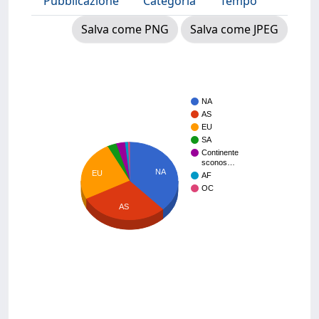
Pubblicazione
Categoria
Tempo
Salva come PNG
Salva come JPEG
NA
AS
EU
SA
Continente
sconos…
NA
EU
AF
OC
AS