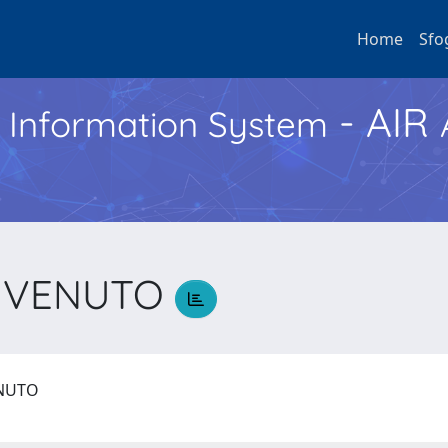
Home
Sfo
- AIR
h Information System
ENVENUTO
ENUTO