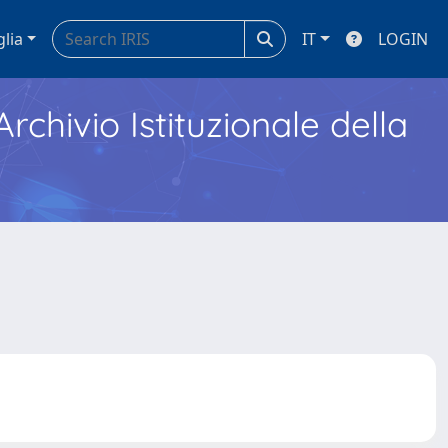
glia
IT
LOGIN
Archivio Istituzionale della