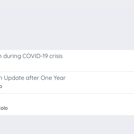
n during COVID-19 crisis
an Update after One Year
o
tolo