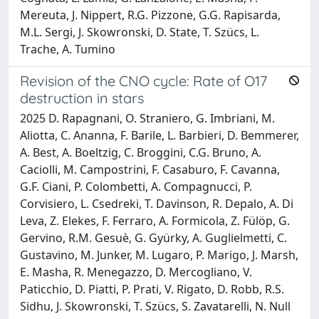
Mereuta, J. Nippert, R.G. Pizzone, G.G. Rapisarda,
M.L. Sergi, J. Skowronski, D. State, T. Szücs, L.
Trache, A. Tumino
Revision of the CNO cycle: Rate of O17
destruction in stars
2025 D. Rapagnani, O. Straniero, G. Imbriani, M.
Aliotta, C. Ananna, F. Barile, L. Barbieri, D. Bemmerer,
A. Best, A. Boeltzig, C. Broggini, C.G. Bruno, A.
Caciolli, M. Campostrini, F. Casaburo, F. Cavanna,
G.F. Ciani, P. Colombetti, A. Compagnucci, P.
Corvisiero, L. Csedreki, T. Davinson, R. Depalo, A. Di
Leva, Z. Elekes, F. Ferraro, A. Formicola, Z. Fülöp, G.
Gervino, R.M. Gesuè, G. Gyürky, A. Guglielmetti, C.
Gustavino, M. Junker, M. Lugaro, P. Marigo, J. Marsh,
E. Masha, R. Menegazzo, D. Mercogliano, V.
Paticchio, D. Piatti, P. Prati, V. Rigato, D. Robb, R.S.
Sidhu, J. Skowronski, T. Szücs, S. Zavatarelli, N. Null