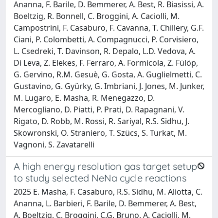
Ananna, F. Barile, D. Bemmerer, A. Best, R. Biasissi, A.
Boeltzig, R. Bonnell, C. Broggini, A. Caciolli, M.
Campostrini, F. Casaburo, F. Cavanna, T. Chillery, G.F.
Ciani, P. Colombetti, A. Compagnucci, P. Corvisiero,
L. Csedreki, T. Davinson, R. Depalo, L.D. Vedova, A.
Di Leva, Z. Elekes, F. Ferraro, A. Formicola, Z. Fülöp,
G. Gervino, R.M. Gesuè, G. Gosta, A. Guglielmetti, C.
Gustavino, G. Gyürky, G. Imbriani, J. Jones, M. Junker,
M. Lugaro, E. Masha, R. Menegazzo, D.
Mercogliano, D. Piatti, P. Prati, D. Rapagnani, V.
Rigato, D. Robb, M. Rossi, R. Sariyal, R.S. Sidhu, J.
Skowronski, O. Straniero, T. Szücs, S. Turkat, M.
Vagnoni, S. Zavatarelli
A high energy resolution gas target setup
to study selected NeNa cycle reactions
2025 E. Masha, F. Casaburo, R.S. Sidhu, M. Aliotta, C.
Ananna, L. Barbieri, F. Barile, D. Bemmerer, A. Best,
A. Boeltzig, C. Broggini, C.G. Bruno, A. Caciolli, M.