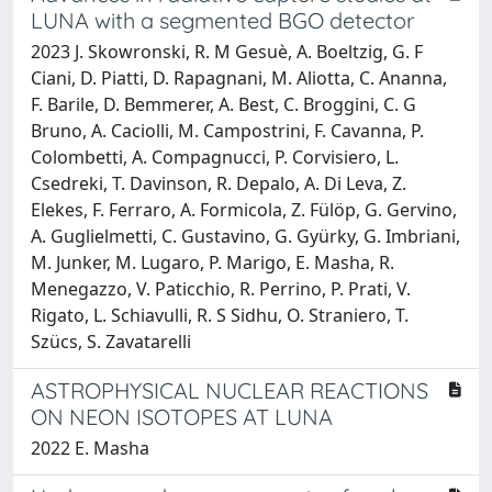
LUNA with a segmented BGO detector
2023 J. Skowronski, R. M Gesuè, A. Boeltzig, G. F
Ciani, D. Piatti, D. Rapagnani, M. Aliotta, C. Ananna,
F. Barile, D. Bemmerer, A. Best, C. Broggini, C. G
Bruno, A. Caciolli, M. Campostrini, F. Cavanna, P.
Colombetti, A. Compagnucci, P. Corvisiero, L.
Csedreki, T. Davinson, R. Depalo, A. Di Leva, Z.
Elekes, F. Ferraro, A. Formicola, Z. Fülöp, G. Gervino,
A. Guglielmetti, C. Gustavino, G. Gyürky, G. Imbriani,
M. Junker, M. Lugaro, P. Marigo, E. Masha, R.
Menegazzo, V. Paticchio, R. Perrino, P. Prati, V.
Rigato, L. Schiavulli, R. S Sidhu, O. Straniero, T.
Szücs, S. Zavatarelli
ASTROPHYSICAL NUCLEAR REACTIONS
ON NEON ISOTOPES AT LUNA
2022 E. Masha