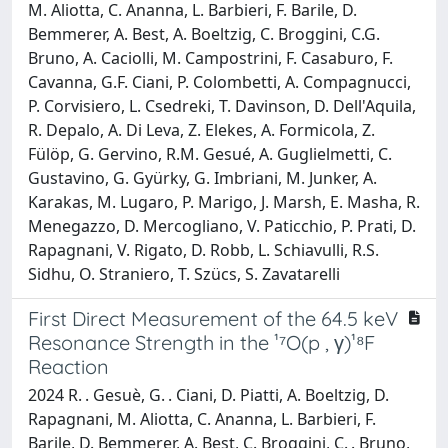
M. Aliotta, C. Ananna, L. Barbieri, F. Barile, D.
Bemmerer, A. Best, A. Boeltzig, C. Broggini, C.G.
Bruno, A. Caciolli, M. Campostrini, F. Casaburo, F.
Cavanna, G.F. Ciani, P. Colombetti, A. Compagnucci,
P. Corvisiero, L. Csedreki, T. Davinson, D. Dell'Aquila,
R. Depalo, A. Di Leva, Z. Elekes, A. Formicola, Z.
Fülöp, G. Gervino, R.M. Gesué, A. Guglielmetti, C.
Gustavino, G. Gyürky, G. Imbriani, M. Junker, A.
Karakas, M. Lugaro, P. Marigo, J. Marsh, E. Masha, R.
Menegazzo, D. Mercogliano, V. Paticchio, P. Prati, D.
Rapagnani, V. Rigato, D. Robb, L. Schiavulli, R.S.
Sidhu, O. Straniero, T. Szücs, S. Zavatarelli
First Direct Measurement of the 64.5 keV
Resonance Strength in the ¹⁷O(p , γ)¹⁸F
Reaction
2024 R. . Gesuè, G. . Ciani, D. Piatti, A. Boeltzig, D.
Rapagnani, M. Aliotta, C. Ananna, L. Barbieri, F.
Barile, D. Bemmerer, A. Best, C. Broggini, C. . Bruno,