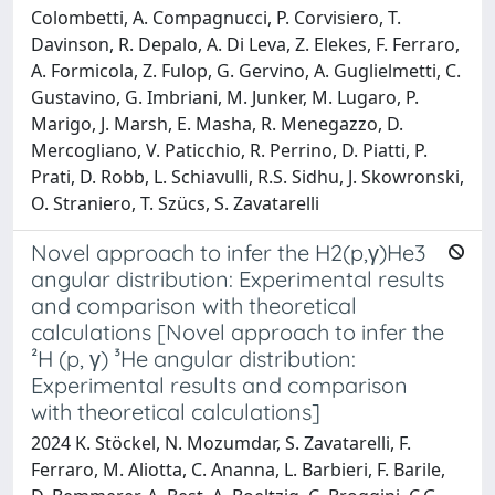
Colombetti, A. Compagnucci, P. Corvisiero, T.
Davinson, R. Depalo, A. Di Leva, Z. Elekes, F. Ferraro,
A. Formicola, Z. Fulop, G. Gervino, A. Guglielmetti, C.
Gustavino, G. Imbriani, M. Junker, M. Lugaro, P.
Marigo, J. Marsh, E. Masha, R. Menegazzo, D.
Mercogliano, V. Paticchio, R. Perrino, D. Piatti, P.
Prati, D. Robb, L. Schiavulli, R.S. Sidhu, J. Skowronski,
O. Straniero, T. Szücs, S. Zavatarelli
Novel approach to infer the H2(p,γ)He3
angular distribution: Experimental results
and comparison with theoretical
calculations [Novel approach to infer the
²H (p, γ) ³He angular distribution:
Experimental results and comparison
with theoretical calculations]
2024 K. Stöckel, N. Mozumdar, S. Zavatarelli, F.
Ferraro, M. Aliotta, C. Ananna, L. Barbieri, F. Barile,