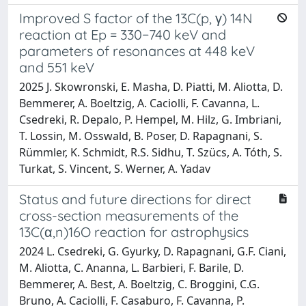
Improved S factor of the 13C(p, γ) 14N
reaction at Ep = 330−740 keV and
parameters of resonances at 448 keV
and 551 keV
2025 J. Skowronski, E. Masha, D. Piatti, M. Aliotta, D.
Bemmerer, A. Boeltzig, A. Caciolli, F. Cavanna, L.
Csedreki, R. Depalo, P. Hempel, M. Hilz, G. Imbriani,
T. Lossin, M. Osswald, B. Poser, D. Rapagnani, S.
Rümmler, K. Schmidt, R.S. Sidhu, T. Szücs, A. Tóth, S.
Turkat, S. Vincent, S. Werner, A. Yadav
Status and future directions for direct
cross-section measurements of the
13C(α,n)16O reaction for astrophysics
2024 L. Csedreki, G. Gyurky, D. Rapagnani, G.F. Ciani,
M. Aliotta, C. Ananna, L. Barbieri, F. Barile, D.
Bemmerer, A. Best, A. Boeltzig, C. Broggini, C.G.
Bruno, A. Caciolli, F. Casaburo, F. Cavanna, P.