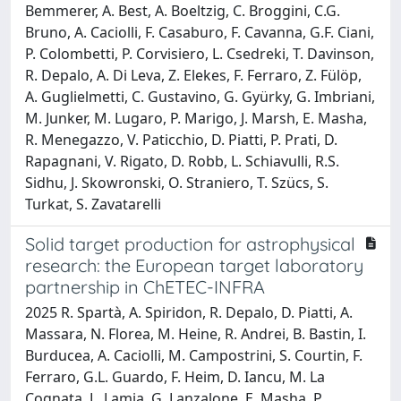
Bemmerer, A. Best, A. Boeltzig, C. Broggini, C.G.
Bruno, A. Caciolli, F. Casaburo, F. Cavanna, G.F. Ciani,
P. Colombetti, P. Corvisiero, L. Csedreki, T. Davinson,
R. Depalo, A. Di Leva, Z. Elekes, F. Ferraro, Z. Fülöp,
A. Guglielmetti, C. Gustavino, G. Gyürky, G. Imbriani,
M. Junker, M. Lugaro, P. Marigo, J. Marsh, E. Masha,
R. Menegazzo, V. Paticchio, D. Piatti, P. Prati, D.
Rapagnani, V. Rigato, D. Robb, L. Schiavulli, R.S.
Sidhu, J. Skowronski, O. Straniero, T. Szücs, S.
Turkat, S. Zavatarelli
Solid target production for astrophysical
research: the European target laboratory
partnership in ChETEC-INFRA
2025 R. Spartà, A. Spiridon, R. Depalo, D. Piatti, A.
Massara, N. Florea, M. Heine, R. Andrei, B. Bastin, I.
Burducea, A. Caciolli, M. Campostrini, S. Courtin, F.
Ferraro, G.L. Guardo, F. Heim, D. Iancu, M. La
Cognata, L. Lamia, G. Lanzalone, E. Masha, P.