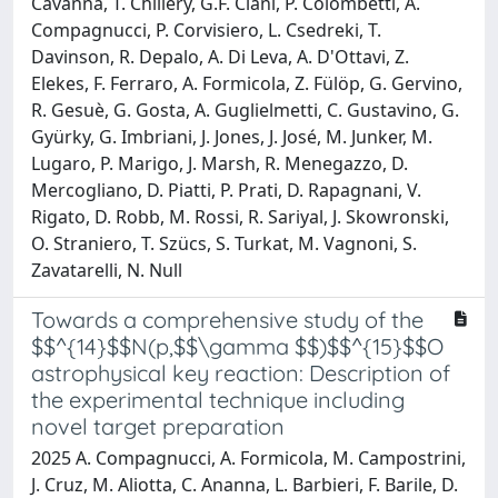
Cavanna, T. Chillery, G.F. Ciani, P. Colombetti, A.
Compagnucci, P. Corvisiero, L. Csedreki, T.
Davinson, R. Depalo, A. Di Leva, A. D'Ottavi, Z.
Elekes, F. Ferraro, A. Formicola, Z. Fülöp, G. Gervino,
R. Gesuè, G. Gosta, A. Guglielmetti, C. Gustavino, G.
Gyürky, G. Imbriani, J. Jones, J. José, M. Junker, M.
Lugaro, P. Marigo, J. Marsh, R. Menegazzo, D.
Mercogliano, D. Piatti, P. Prati, D. Rapagnani, V.
Rigato, D. Robb, M. Rossi, R. Sariyal, J. Skowronski,
O. Straniero, T. Szücs, S. Turkat, M. Vagnoni, S.
Zavatarelli, N. Null
Towards a comprehensive study of the
$$^{14}$$N(p,$$\gamma $$)$$^{15}$$O
astrophysical key reaction: Description of
the experimental technique including
novel target preparation
2025 A. Compagnucci, A. Formicola, M. Campostrini,
J. Cruz, M. Aliotta, C. Ananna, L. Barbieri, F. Barile, D.