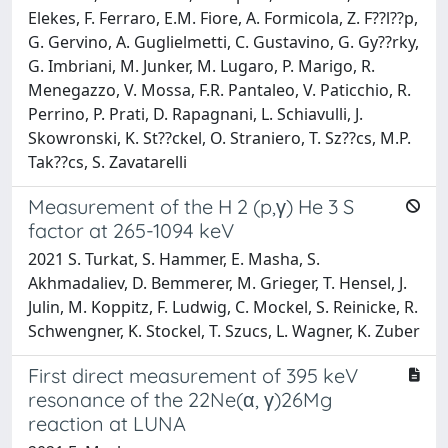
Elekes, F. Ferraro, E.M. Fiore, A. Formicola, Z. F??l??p,
G. Gervino, A. Guglielmetti, C. Gustavino, G. Gy??rky,
G. Imbriani, M. Junker, M. Lugaro, P. Marigo, R.
Menegazzo, V. Mossa, F.R. Pantaleo, V. Paticchio, R.
Perrino, P. Prati, D. Rapagnani, L. Schiavulli, J.
Skowronski, K. St??ckel, O. Straniero, T. Sz??cs, M.P.
Tak??cs, S. Zavatarelli
Measurement of the H 2 (p,γ) He 3 S
factor at 265-1094 keV
2021 S. Turkat, S. Hammer, E. Masha, S.
Akhmadaliev, D. Bemmerer, M. Grieger, T. Hensel, J.
Julin, M. Koppitz, F. Ludwig, C. Mockel, S. Reinicke, R.
Schwengner, K. Stockel, T. Szucs, L. Wagner, K. Zuber
First direct measurement of 395 keV
resonance of the 22Ne(α, γ)26Mg
reaction at LUNA