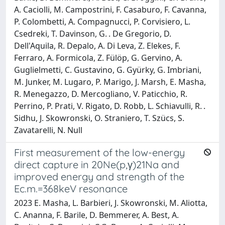
A. Caciolli, M. Campostrini, F. Casaburo, F. Cavanna,
P. Colombetti, A. Compagnucci, P. Corvisiero, L.
Csedreki, T. Davinson, G. . De Gregorio, D.
Dell'Aquila, R. Depalo, A. Di Leva, Z. Elekes, F.
Ferraro, A. Formicola, Z. Fülöp, G. Gervino, A.
Guglielmetti, C. Gustavino, G. Gyürky, G. Imbriani,
M. Junker, M. Lugaro, P. Marigo, J. Marsh, E. Masha,
R. Menegazzo, D. Mercogliano, V. Paticchio, R.
Perrino, P. Prati, V. Rigato, D. Robb, L. Schiavulli, R. .
Sidhu, J. Skowronski, O. Straniero, T. Szücs, S.
Zavatarelli, N. Null
First measurement of the low-energy
direct capture in 20Ne(p,γ)21Na and
improved energy and strength of the
Ec.m.=368keV resonance
2023 E. Masha, L. Barbieri, J. Skowronski, M. Aliotta,
C. Ananna, F. Barile, D. Bemmerer, A. Best, A.