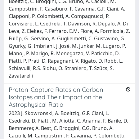
Boeltzig, C. Broggini, C.G. Bruno, A. Caciolli, M.
Campostrini, F. Casaburo, F. Cavanna, G.F. Ciani, A.
Ciapponi, P. Colombetti, A. Compagnucci, P.
Corvisiero, L. Csedreki, T. Davinson, R. Depalo, A. Di
Leva, Z. Elekes, F. Ferraro, E.M. Fiore, A. Formicola, Z.
Fülöp, G. Gervino, A. Guglielmetti, C. Gustavino, G.
Gyürky, G. Imbriani, J. José, M. Junker, M. Lugaro, P.
Manoj, P. Marigo, R. Menegazzo, V. Paticchio, D.
Piatti, P. Prati, D. Rapagnani, V. Rigato, D. Robb, L.
Schiavulli, R.S. Sidhu, O. Straniero, T. Szücs, S.
Zavatarelli
Proton-Capture Rates on Carbon
Isotopes and Their Impact on the
Astrophysical Ratio
2023 J. Skowronski, A. Boeltzig, G.F. Ciani, L.
Csedreki, D. Piatti, M. Aliotta, C. Ananna, F. Barile, D.
Bemmerer, A. Best, C. Broggini, C.G. Bruno, A.
Caciolli, M. Campostrini, F. Cavanna, P. Colombetti,