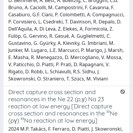
D. Bemmerer, A. Best, A. Boeltzig, C. Broggini, C.G.
Bruno, A. Caciolli, M. Campostrini, F. Cavanna, F.
Casaburo, G.F. Ciani, P. Colombetti, A. Compagnucci,
P. Corvisiero, L. Csedreki, T. Davinson, R. Depalo, D.
Dell'Aquila, A. Di Leva, Z. Elekes, A. Formicola, Z.
Fülöp, G. Gervino, R. Gesuè, A. Guglielmetti, C.
Gustavino, G. Gyürky, A. Kievsky, G. Imbriani, M.
Junker, M. Lugaro, L.E. Marcucci, P. Marigo, J. Marsh,
E. Masha, R. Menegazzo, D. Mercogliano, V. Mossa,
V. Paticchio, D. Piatti, P. Prati, D. Rapagnani, V.
Rigato, D. Robb, L. Schiavulli, R.S. Sidhu, J.
Skowronski, O. Straniero, T. Szücs, M. Viviani
Direct capture cross section and
resonances in the Ne 22 (p,γ) Na 23
reaction at low energy [Direct capture
cross section and resonances in the ²²Ne
(pγ) ²³Na reaction at low energy]
2024 M.P. Takács, F. Ferraro, D. Piatti, J. Skowronski,