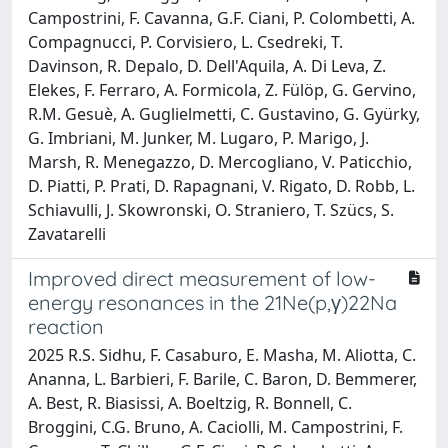
Campostrini, F. Cavanna, G.F. Ciani, P. Colombetti, A.
Compagnucci, P. Corvisiero, L. Csedreki, T.
Davinson, R. Depalo, D. Dell'Aquila, A. Di Leva, Z.
Elekes, F. Ferraro, A. Formicola, Z. Fülöp, G. Gervino,
R.M. Gesuè, A. Guglielmetti, C. Gustavino, G. Gyürky,
G. Imbriani, M. Junker, M. Lugaro, P. Marigo, J.
Marsh, R. Menegazzo, D. Mercogliano, V. Paticchio,
D. Piatti, P. Prati, D. Rapagnani, V. Rigato, D. Robb, L.
Schiavulli, J. Skowronski, O. Straniero, T. Szücs, S.
Zavatarelli
Improved direct measurement of low-
energy resonances in the 21Ne(p,γ)22Na
reaction
2025 R.S. Sidhu, F. Casaburo, E. Masha, M. Aliotta, C.
Ananna, L. Barbieri, F. Barile, C. Baron, D. Bemmerer,
A. Best, R. Biasissi, A. Boeltzig, R. Bonnell, C.
Broggini, C.G. Bruno, A. Caciolli, M. Campostrini, F.