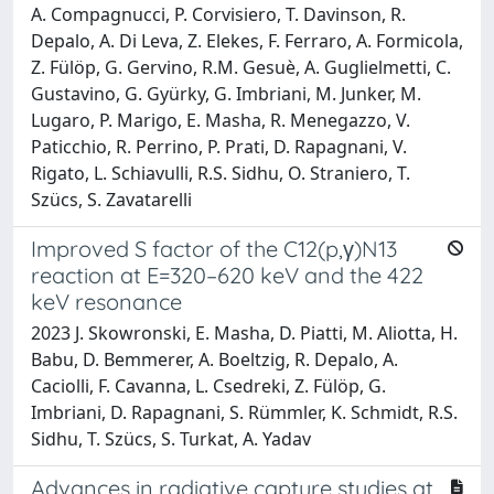
A. Compagnucci, P. Corvisiero, T. Davinson, R.
Depalo, A. Di Leva, Z. Elekes, F. Ferraro, A. Formicola,
Z. Fülöp, G. Gervino, R.M. Gesuè, A. Guglielmetti, C.
Gustavino, G. Gyürky, G. Imbriani, M. Junker, M.
Lugaro, P. Marigo, E. Masha, R. Menegazzo, V.
Paticchio, R. Perrino, P. Prati, D. Rapagnani, V.
Rigato, L. Schiavulli, R.S. Sidhu, O. Straniero, T.
Szücs, S. Zavatarelli
Improved S factor of the C12(p,γ)N13
reaction at E=320–620 keV and the 422
keV resonance
2023 J. Skowronski, E. Masha, D. Piatti, M. Aliotta, H.
Babu, D. Bemmerer, A. Boeltzig, R. Depalo, A.
Caciolli, F. Cavanna, L. Csedreki, Z. Fülöp, G.
Imbriani, D. Rapagnani, S. Rümmler, K. Schmidt, R.S.
Sidhu, T. Szücs, S. Turkat, A. Yadav
Advances in radiative capture studies at