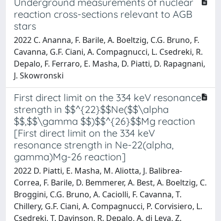
Underground measurements of nuclear
reaction cross-sections relevant to AGB
stars
2022 C. Ananna, F. Barile, A. Boeltzig, C.G. Bruno, F.
Cavanna, G.F. Ciani, A. Compagnucci, L. Csedreki, R.
Depalo, F. Ferraro, E. Masha, D. Piatti, D. Rapagnani,
J. Skowronski
First direct limit on the 334 keV resonance
strength in $$^{22}$$Ne($$\alpha
$$,$$\gamma $$)$$^{26}$$Mg reaction
[First direct limit on the 334 keV
resonance strength in Ne-22(alpha,
gamma)Mg-26 reaction]
2022 D. Piatti, E. Masha, M. Aliotta, J. Balibrea-
Correa, F. Barile, D. Bemmerer, A. Best, A. Boeltzig, C.
Broggini, C.G. Bruno, A. Caciolli, F. Cavanna, T.
Chillery, G.F. Ciani, A. Compagnucci, P. Corvisiero, L.
Csedreki, T. Davinson, R. Depalo, A. di Leva, Z.