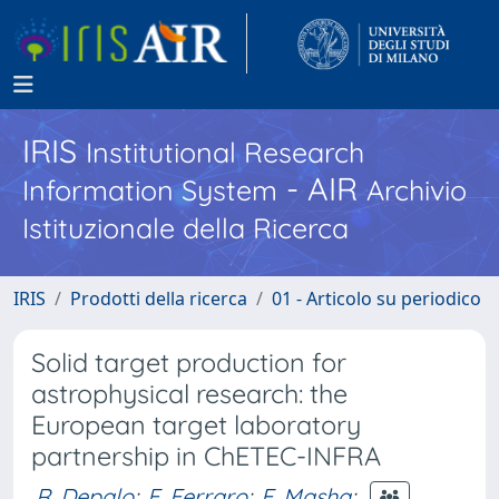
IRIS
Institutional Research
- AIR
Information System
Archivio
Istituzionale della Ricerca
IRIS
Prodotti della ricerca
01 - Articolo su periodico
Solid target production for
astrophysical research: the
European target laboratory
partnership in ChETEC-INFRA
R. Depalo
;
F. Ferraro
;
E. Masha
;