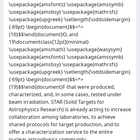
\usepackage{amsfonts} \usepackage{amssymb}
\usepackage{amsbsy} \usepackage{mathrsfs}
\usepackage{upgreek} \setlength{\oddsidemargin}
{-69pt} \begin{document}$$<^>
{16}$$\end{document}O, and
19\documentclass[12pt]{minimal}
\usepackage{amsmath} \usepackage{wasysym}
\usepackage{amsfonts} \usepackage{amssymb}
\usepackage{amsbsy} \usepackage{mathrsfs}
\usepackage{upgreek} \setlength{\oddsidemargin}
{-69pt} \begin{document}$$<^>
{19}$$\end{document}F that were produced,
characterized, and, in some cases, tested under
beam irradiation. STAR (Solid Targets for
Astrophysics Research) is already acting to increase
collaboration among laboratories, to achieve
shared protocols for target production, and to
offer a characterization service to the entire
nuclear astrophysics community.