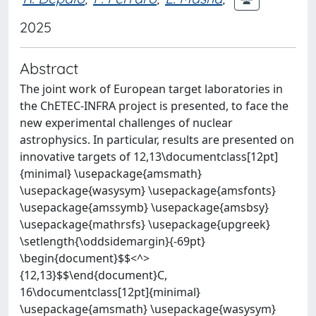
2025
Abstract
The joint work of European target laboratories in
the ChETEC-INFRA project is presented, to face the
new experimental challenges of nuclear
astrophysics. In particular, results are presented on
innovative targets of 12,13\documentclass[12pt]
{minimal} \usepackage{amsmath}
\usepackage{wasysym} \usepackage{amsfonts}
\usepackage{amssymb} \usepackage{amsbsy}
\usepackage{mathrsfs} \usepackage{upgreek}
\setlength{\oddsidemargin}{-69pt}
\begin{document}$$<^>
{12,13}$$\end{document}C,
16\documentclass[12pt]{minimal}
\usepackage{amsmath} \usepackage{wasysym}