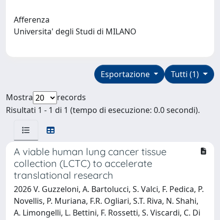
Afferenza
Universita' degli Studi di MILANO
Esportazione
Tutti (1)
Mostra
records
Risultati 1 - 1 di 1 (tempo di esecuzione: 0.0 secondi).
A viable human lung cancer tissue
collection (LCTC) to accelerate
translational research
2026 V. Guzzeloni, A. Bartolucci, S. Valci, F. Pedica, P.
Novellis, P. Muriana, F.R. Ogliari, S.T. Riva, N. Shahi,
A. Limongelli, L. Bettini, F. Rossetti, S. Viscardi, C. Di