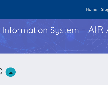
Home
Sfo
- AIR
h Information System
O
e