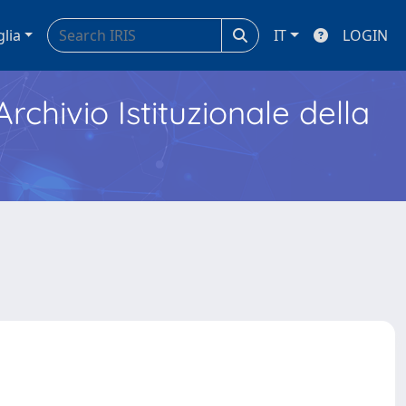
glia
IT
LOGIN
Archivio Istituzionale della