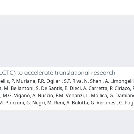
(LCTC) to accelerate translational research
ellis, P. Muriana, F.R. Ogliari, S.T. Riva, N. Shahi, A. Limongelli
a, M. Bellantoni, S. De Santis, E. Dieci, A. Carretta, P. Ciriac
i, M.G. Viganò, A. Nuccio, F.M. Venanzi, L. Mollica, G. Damiano
. Ponzoni, G. Negri, M. Reni, A. Bulotta, G. Veronesi, G. Fog