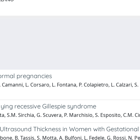
normal pregnancies
manni, L. Corsaro, L. Fontana, P. Colapietro, L. Calzari, S. Mo
rlying recessive Gillespie syndrome
tta, S.M. Sirchia, G. Scuvera, P. Marchisio, S. Esposito, C.M.
ltrasound Thickness in Women with Gestational D
rbone, B. Tassis, S. Motta, A. Bulfoni, L. Fedele, G. Rossi, N. P