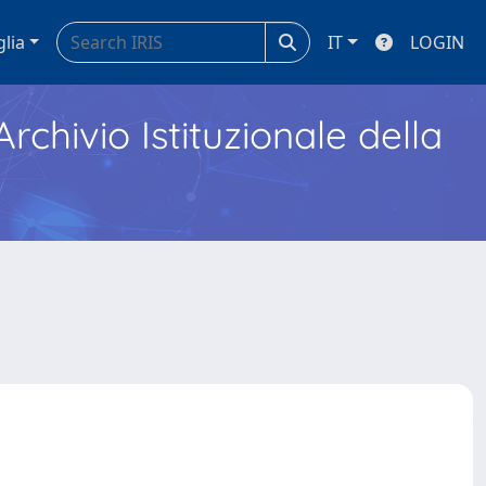
glia
IT
LOGIN
Archivio Istituzionale della