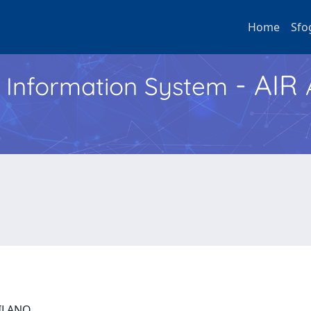
Home
Sfo
- AIR
h Information System
 MILANO