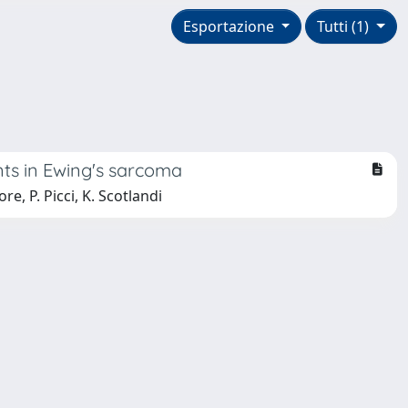
Esportazione
Tutti (1)
nts in Ewing's sarcoma
re, P. Picci, K. Scotlandi