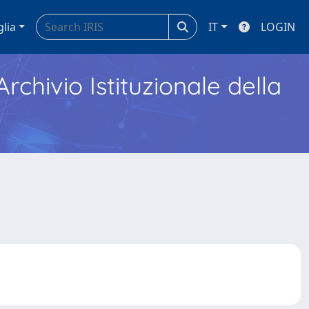
glia
IT
LOGIN
Archivio Istituzionale della