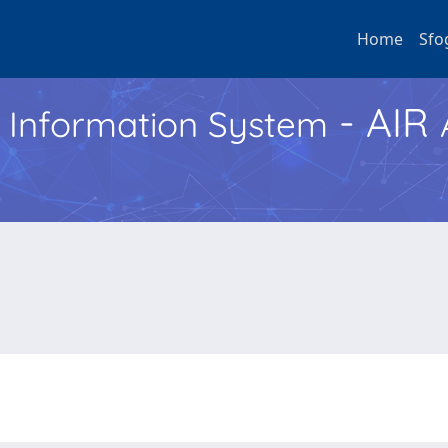
Home
Sfo
- AIR
h Information System