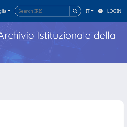
glia
IT
LOGIN
Archivio Istituzionale della