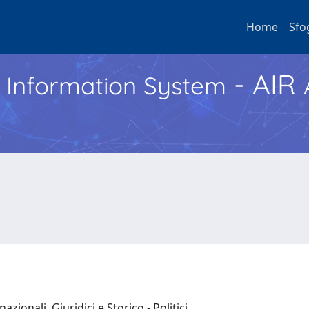
Home
Sfo
- AIR
h Information System
azionali, Giuridici e Storico - Politici