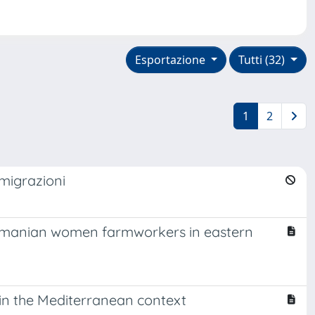
Esportazione
Tutti (32)
1
2
 migrazioni
 Romanian women farmworkers in eastern
 in the Mediterranean context