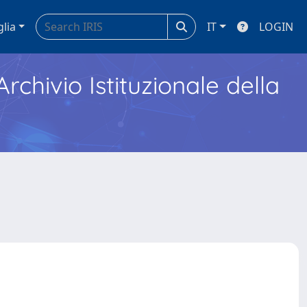
glia
IT
LOGIN
Archivio Istituzionale della