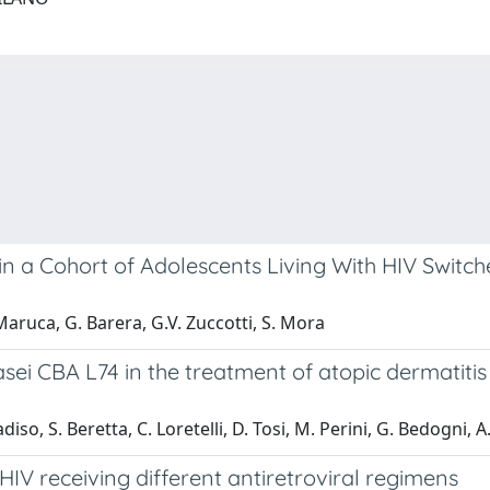
n a Cohort of Adolescents Living With HIV Switch
Maruca, G. Barera, G.V. Zuccotti, S. Mora
sei CBA L74 in the treatment of atopic dermatitis 
diso, S. Beretta, C. Loretelli, D. Tosi, M. Perini, G. Bedogni, A
V receiving different antiretroviral regimens