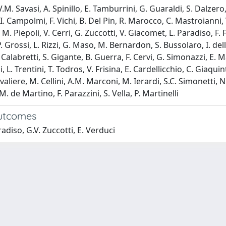
 V.M. Savasi, A. Spinillo, E. Tamburrini, G. Guaraldi, S. Dalzer
 I. Campolmi, F. Vichi, B. Del Pin, R. Marocco, C. Mastroianni, 
M. Piepoli, V. Cerri, G. Zuccotti, V. Giacomet, L. Paradiso, F. Fo
, P. Grossi, L. Rizzi, G. Maso, M. Bernardon, S. Bussolaro, I. de
D. Calabretti, S. Gigante, B. Guerra, F. Cervi, G. Simonazzi, E. 
, L. Trentini, T. Todros, V. Frisina, E. Cardellicchio, C. Giaqu
ere, M. Cellini, A.M. Marconi, M. Ierardi, S.C. Simonetti, N. Alf
M. de Martino, F. Parazzini, S. Vella, P. Martinelli
Outcomes
radiso, G.V. Zuccotti, E. Verduci
-
Privacy