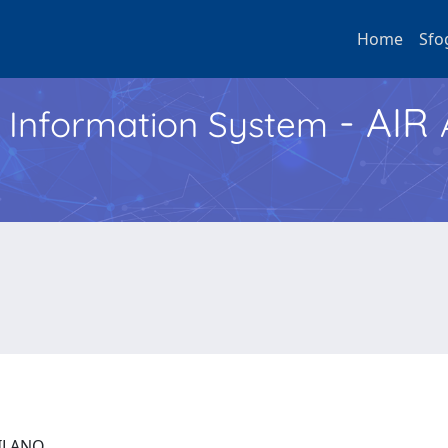
Home
Sfo
- AIR
h Information System
 MILANO