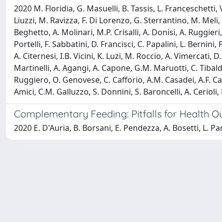
2020 M. Floridia, G. Masuelli, B. Tassis, L. Franceschetti,
Liuzzi, M. Ravizza, F. Di Lorenzo, G. Sterrantino, M. Meli,
Beghetto, A. Molinari, M.P. Crisalli, A. Donisi, A. Ruggieri, 
Portelli, F. Sabbatini, D. Francisci, C. Papalini, L. Bernini
A. Citernesi, I.B. Vicini, K. Luzi, M. Roccio, A. Vimercati, 
Martinelli, A. Agangi, A. Capone, G.M. Maruotti, C. Tibaldi
Ruggiero, O. Genovese, C. Cafforio, A.M. Casadei, A.F. Cavali
Amici, C.M. Galluzzo, S. Donnini, S. Baroncelli, A. Cerioli, 
Complementary Feeding: Pitfalls for Health 
2020 E. D'Auria, B. Borsani, E. Pendezza, A. Bosetti, L. Pa
Powered by
IRIS
-
about IRIS
-
Utilizzo dei cookie