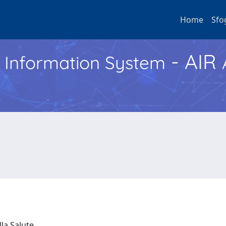
Home
Sfo
- AIR
h Information System
lla Salute