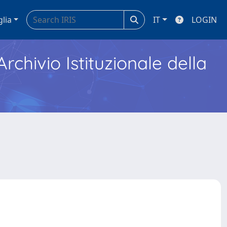
glia
IT
LOGIN
Archivio Istituzionale della