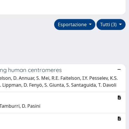
Esportazione
Tutti (3)
ting human centromeres
son, D. Annuar, S. Mei, R.E. Faitelson, I.Y. Pesselev, K.S.
Lippman, D. Fenyö, S. Giunta, S. Santaguida, T. Davoli
 Tamburri, D. Pasini