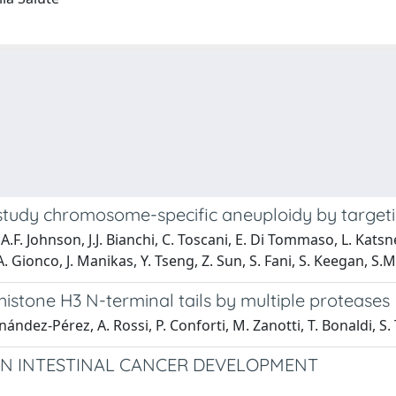
study chromosome-specific aneuploidy by targe
.F. Johnson, J.J. Bianchi, C. Toscani, E. Di Tommaso, L. Katsnel
nco, J. Manikas, Y. Tseng, Z. Sun, S. Fani, S. Keegan, S.M. 
 histone H3 N-terminal tails by multiple proteases
rnández-Pérez, A. Rossi, P. Conforti, M. Zanotti, T. Bonaldi, S.
 IN INTESTINAL CANCER DEVELOPMENT