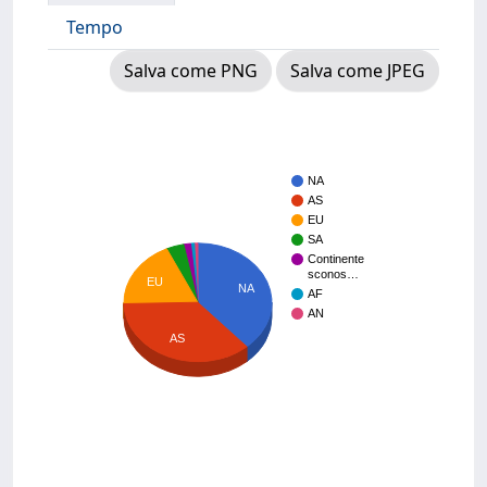
Tempo
Salva come PNG
Salva come JPEG
NA
AS
EU
SA
Continente
sconos…
EU
NA
AF
AN
AS