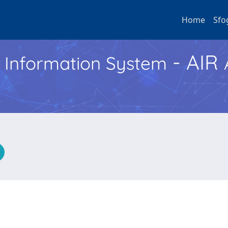
Home
Sfo
- AIR
h Information System
e