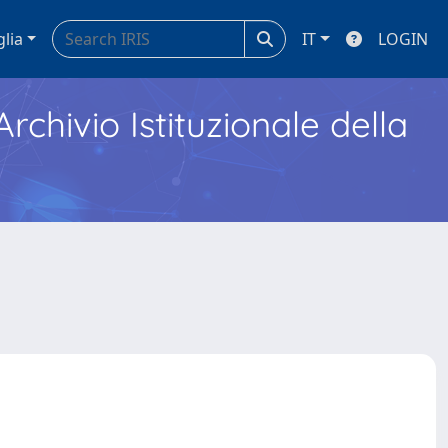
glia
IT
LOGIN
Archivio Istituzionale della