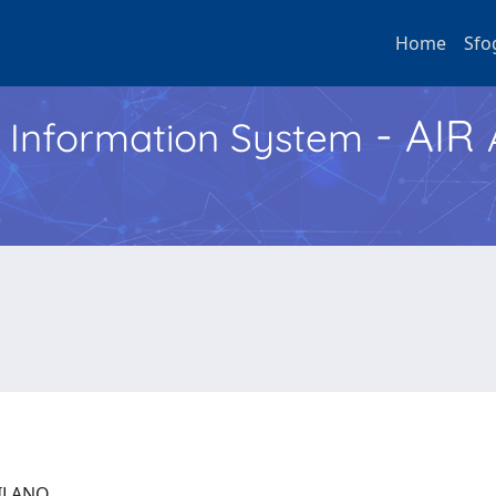
Home
Sfo
- AIR
h Information System
 MILANO