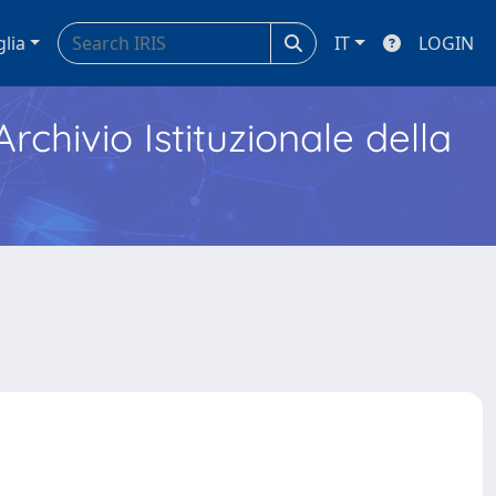
glia
IT
LOGIN
Archivio Istituzionale della