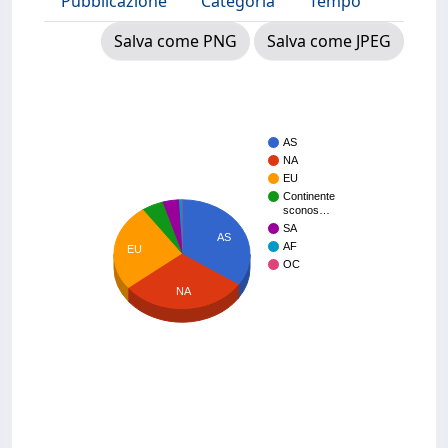
Pubblicazione
Categoria
Tempo
Salva come PNG
Salva come JPEG
AS
NA
EU
Continente
sconos…
SA
AS
AF
EU
OC
NA