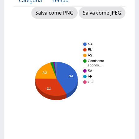
Categoria
Tempo
Salva come PNG
Salva come JPEG
NA
EU
AS
Continente
sconos…
SA
AS
NA
AF
OC
EU