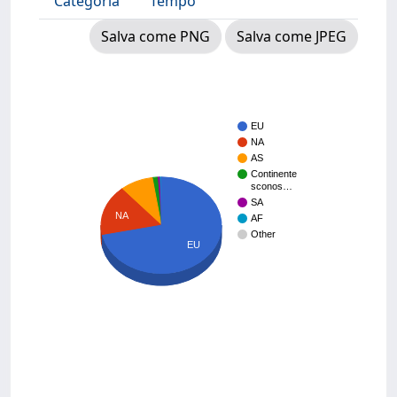
Categoria
Tempo
Salva come PNG
Salva come JPEG
EU
NA
AS
Continente
sconos…
SA
NA
AF
Other
EU