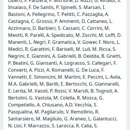
Liberti, F. Panzera, P. Mitrione, D. Ruzzi, G. Rinaldi, S.
Insalaco, F. De Santis, P. Spinelli, S. Marsan, I.
Bastoni, A. Pellegrino, T. Petitti, C. Pazzaglia, A.
Castagna, C. Grosso, P. Ammenti, D. Cattaneo, L.
Azzinnaro, D. Barbieri, S. Cassani, C. Corrini, M.
Meotti, R. Parelli, A. Spedicato, M. Zocchi, M. Loffi, D.
Manenti, L. Negri, F. Gramatica, V. Gower, F. Noro, L.
Medici, R. Garattini, F. Bariselli, M. Luli, M. Ricca, S.
Negrini, E. Giannini, A. Gabrielli, B. Deidda, B. Gnetti,
P. Beatini, G. Giansanti, A. Lograsso, S. Callegari, F.
Converti, A. Pizzi, A. Romanelli, G. De Luca, F.
Vannetti, E. Simoncini, M. Martini, E. Peccini, L. Avila,
M.A. Gabrielli, M. Barilli, E. Bertocchi, G. Giannarelli,
E. Lerda, M. Vasoli, P. Rossi, V. Marsili, B. Tognoli, A.
Bertolini, G. Vastola, M. Colella, R. Mosca, G.
Competiello, A. Chiusano, A.D. Vecchia, S.
Pasqualina, M. Pagliarulo, V. Remollino, R.
Santarsiero, M. Magliulo, G. Araneo, L. Galantucci,
N. Lioi, F. Marrazzo, S. Larocca, R. Calia, S.