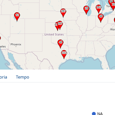
oria
Tempo
NA