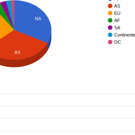
AS
EU
NA
AF
SA
Continent
OC
AS