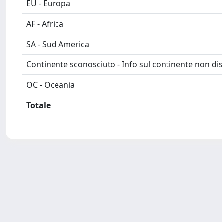
EU - Europa
AF - Africa
SA - Sud America
Continente sconosciuto - Info sul continente non dis
OC - Oceania
Totale
Powered by
IRIS
-
about IRIS
-
Utilizzo dei cookie