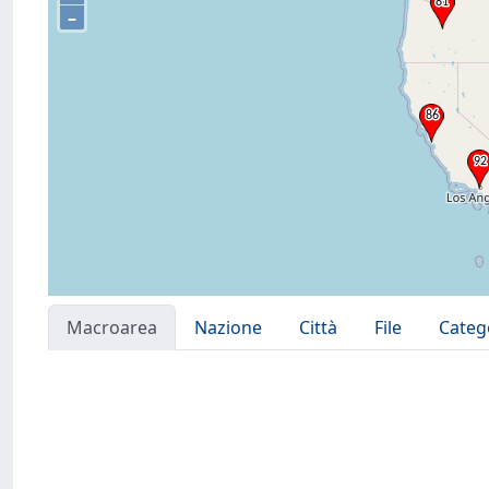
–
Macroarea
Nazione
Città
File
Categ