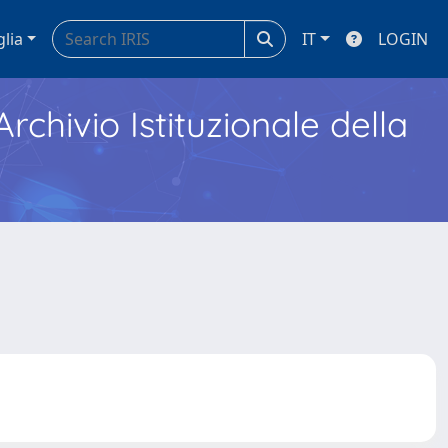
glia
IT
LOGIN
Archivio Istituzionale della