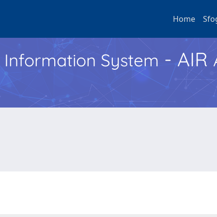
Home
Sfo
- AIR
h Information System