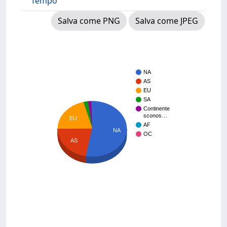
Tempo
Salva come PNG
Salva come JPEG
NA
AS
EU
SA
Continente
sconos…
EU
AF
NA
OC
AS