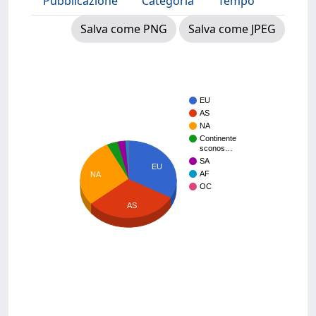
Pubblicazione
Categoria
Tempo
Salva come PNG
Salva come JPEG
EU
AS
NA
Continente
sconos…
SA
EU
AF
NA
OC
AS